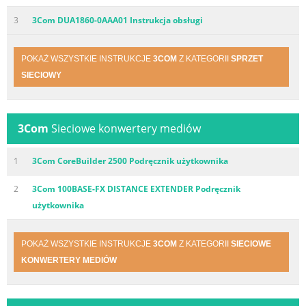
3
3Com DUA1860-0AAA01 Instrukcja obsługi
POKAŻ WSZYSTKIE INSTRUKCJE
3COM
Z KATEGORII
SPRZET
SIECIOWY
3Com
Sieciowe konwertery mediów
1
3Com CoreBuilder 2500 Podręcznik użytkownika
2
3Com 100BASE-FX DISTANCE EXTENDER Podręcznik
użytkownika
POKAŻ WSZYSTKIE INSTRUKCJE
3COM
Z KATEGORII
SIECIOWE
KONWERTERY MEDIÓW