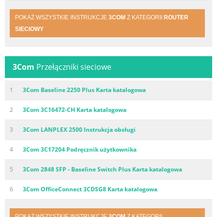
POKAŻ WSZYSTKIE INSTRUKCJE
3COM
Z KATEGORII
ROUTER
SIECIOWY
3Com
Przełączniki sieciowe
1
3Com Baseline 2250 Plus Karta katalogowa
2
3Com 3C16472-CH Karta katalogowa
3
3Com LANPLEX 2500 Instrukcja obsługi
4
3Com 3C17204 Podręcznik użytkownika
5
3Com 2848 SFP - Baseline Switch Plus Karta katalogowa
6
3Com OfficeConnect 3CDSG8 Karta katalogowa
POKAŻ WSZYSTKIE INSTRUKCJE
3COM
Z KATEGORII