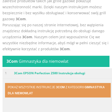
zakresie produktów takich jak grille gazowe pokazuje
wszechstronność marki. Dzięki naszym instrukcjom możesz
bezpiecznie i bez wysiłku obsługiwać i konserwować swój grill
gazowy
3Com
.
Poruszając się po naszej stronie internetowej, bez wątpienia
znajdziesz dokładną instrukcję potrzebną do obsługi danego
urządzenia
3Com
. Naszym celem jest wyposażenie Cię we
wszystkie niezbędne informacje, abyś mógł w pełni cieszyć się i
efektywnie korzystać z produktów
3Com
.
3Com
Gimnastyka dla niemowlat
1
3Com EPSON Perfection 2580 Instrukcja obsługi
POKAŻ WSZYSTKIE INSTRUKCJE
3COM
Z KATEGORII
GIMNASTYKA
DLA NIEMOWLAT