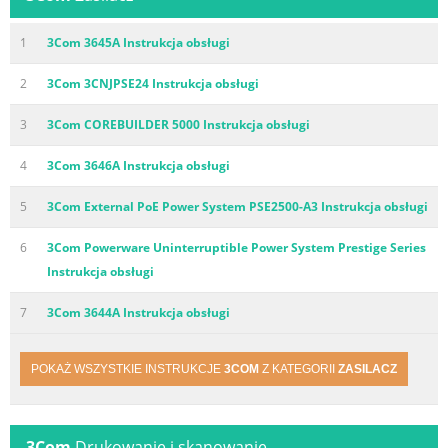
1
3Com 3645A Instrukcja obsługi
2
3Com 3CNJPSE24 Instrukcja obsługi
3
3Com COREBUILDER 5000 Instrukcja obsługi
4
3Com 3646A Instrukcja obsługi
5
3Com External PoE Power System PSE2500-A3 Instrukcja obsługi
6
3Com Powerware Uninterruptible Power System Prestige Series
Instrukcja obsługi
7
3Com 3644A Instrukcja obsługi
POKAŻ WSZYSTKIE INSTRUKCJE
3COM
Z KATEGORII
ZASILACZ
3Com
Drukowanie i skanowanie