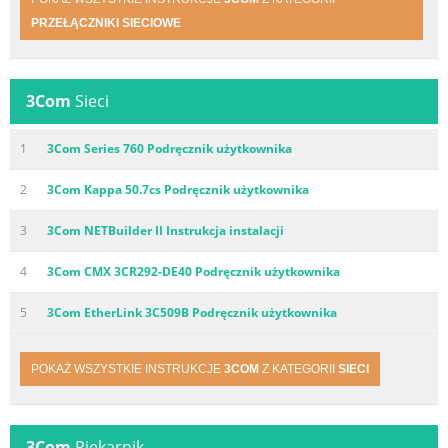
PRZEŁĄCZNIKI SIECIOWE
3Com
Sieci
1
3Com Series 760 Podręcznik użytkownika
2
3Com Kappa 50.7cs Podręcznik użytkownika
3
3Com NETBuilder II Instrukcja instalacji
4
3Com CMX 3CR292-DE40 Podręcznik użytkownika
5
3Com EtherLink 3C509B Podręcznik użytkownika
POKAŻ WSZYSTKIE INSTRUKCJE
3COM
Z KATEGORII
SIECI
3Com
Piekarnik