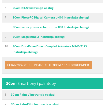
6
3Com N120 Instrukcja obsługi
7
3Com PhotoPC Digital Camera L-410 Instrukcja obsługi
8
3Com xerox phaser color printer 860 Instrukcja obsługi
9
3Com MagicTune 2 Instrukcja obsługi
10
3Com DuraDrive Direct Coupled Actuators MS40-717X
Instrukcja obsługi
POKAŻ WSZYSTKIE INSTRUKCJE
3COM
Z KATEGORII
PAGER
3Com
Smartfony i palmtopy
1
3Com Palm V Instrukcja obsługi
2
3Com PalmPilot Instrukcja obsługi