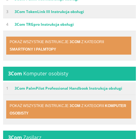
3
3Com TokenLink III Instrukcja obsługi
4
3Com TRGpro Instrukcja obsługi
POKAŻ WSZYSTKIE INSTRUKCJE
3COM
Z KATEGORII
SMARTFONY I PALMTOPY
3Com
Komputer osobisty
1
3Com PalmPilot Professional Handbook Instrukcja obsługi
POKAŻ WSZYSTKIE INSTRUKCJE
3COM
Z KATEGORII
KOMPUTER
OSOBISTY
3Com
Zasilacz