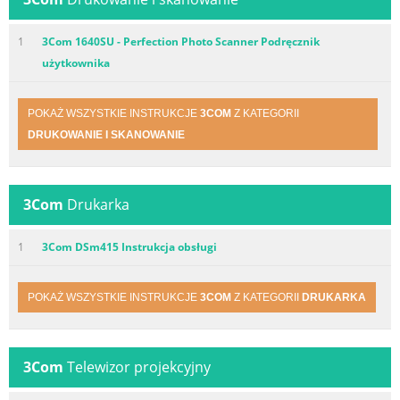
1
3Com 1640SU - Perfection Photo Scanner Podręcznik
użytkownika
POKAŻ WSZYSTKIE INSTRUKCJE
3COM
Z KATEGORII
DRUKOWANIE I SKANOWANIE
3Com
Drukarka
1
3Com DSm415 Instrukcja obsługi
POKAŻ WSZYSTKIE INSTRUKCJE
3COM
Z KATEGORII
DRUKARKA
3Com
Telewizor projekcyjny