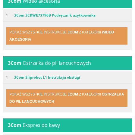
3Com
Wideo akcesoria
1
3Com 3CRWE73796B Podręcznik użytkownika
POKAŻ WSZYSTKIE INSTRUKCJE
3COM
Z KATEGORII
WIDEO
AKCESORIA
3Com
Ostrzalka do pil lancuchowych
1
3Com Sliprobot L1 Instrukcja obsługi
POKAŻ WSZYSTKIE INSTRUKCJE
3COM
Z KATEGORII
OSTRZALKA
DO PIL LANCUCHOWYCH
3Com
Ekspres do kawy