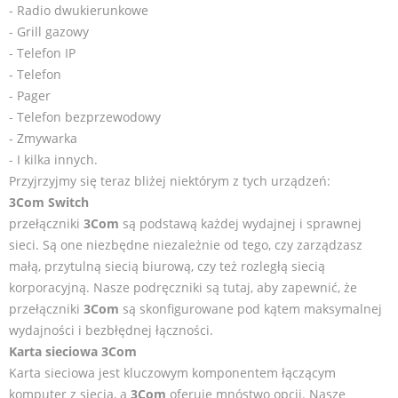
- Radio dwukierunkowe
- Grill gazowy
- Telefon IP
- Telefon
- Pager
- Telefon bezprzewodowy
- Zmywarka
- I kilka innych.
Przyjrzyjmy się teraz bliżej niektórym z tych urządzeń:
3Com Switch
przełączniki
3Com
są podstawą każdej wydajnej i sprawnej
sieci. Są one niezbędne niezależnie od tego, czy zarządzasz
małą, przytulną siecią biurową, czy też rozległą siecią
korporacyjną. Nasze podręczniki są tutaj, aby zapewnić, że
przełączniki
3Com
są skonfigurowane pod kątem maksymalnej
wydajności i bezbłędnej łączności.
Karta sieciowa 3Com
Karta sieciowa jest kluczowym komponentem łączącym
komputer z siecią, a
3Com
oferuje mnóstwo opcji. Nasze