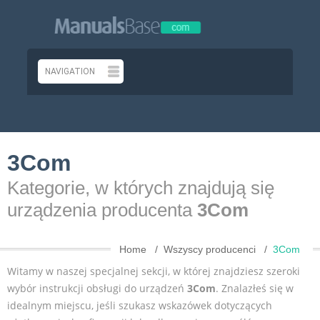
3Com
Kategorie, w których znajdują się
urządzenia producenta
3Com
Home
Wszyscy producenci
3Com
Witamy w naszej specjalnej sekcji, w której znajdziesz szeroki
wybór instrukcji obsługi do urządzeń
3Com
. Znalazłeś się w
idealnym miejscu, jeśli szukasz wskazówek dotyczących