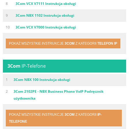
8
3Com VCX V7111 Instrukcja obsługi
9
3Com NBX 1102 Instrukcja obsługi
10
3Com VCX V7000 Instrukcja obsługi
POKAŻ WSZYSTKIE INSTRUKCJE
3COM
Z KATEGORII
TELEFON IP
3Com
IP-Telefone
1
3Com NBX 100 Instrukcja obsługi
2
3Com 2102PE - NBX Business Phone VoIP Podręcznik
użytkownika
POKAŻ WSZYSTKIE INSTRUKCJE
3COM
Z KATEGORII
IP-
TELEFONE