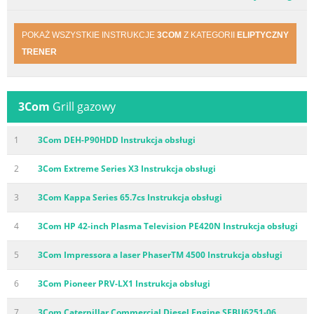
POKAŻ WSZYSTKIE INSTRUKCJE
3COM
Z KATEGORII
ELIPTYCZNY
TRENER
3Com
Grill gazowy
1
3Com DEH-P90HDD Instrukcja obsługi
2
3Com Extreme Series X3 Instrukcja obsługi
3
3Com Kappa Series 65.7cs Instrukcja obsługi
4
3Com HP 42-inch Plasma Television PE420N Instrukcja obsługi
5
3Com Impressora a laser PhaserTM 4500 Instrukcja obsługi
6
3Com Pioneer PRV-LX1 Instrukcja obsługi
7
3Com Caterpillar Commercial Diesel Engine SEBU6251-06