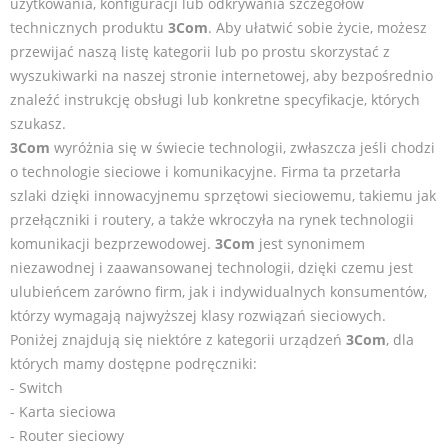
użytkowania, konfiguracji lub odkrywania szczegółów
technicznych produktu
3Com
. Aby ułatwić sobie życie, możesz
przewijać naszą listę kategorii lub po prostu skorzystać z
wyszukiwarki na naszej stronie internetowej, aby bezpośrednio
znaleźć instrukcję obsługi lub konkretne specyfikacje, których
szukasz.
3Com
wyróżnia się w świecie technologii, zwłaszcza jeśli chodzi
o technologie sieciowe i komunikacyjne. Firma ta przetarła
szlaki dzięki innowacyjnemu sprzętowi sieciowemu, takiemu jak
przełączniki i routery, a także wkroczyła na rynek technologii
komunikacji bezprzewodowej.
3Com
jest synonimem
niezawodnej i zaawansowanej technologii, dzięki czemu jest
ulubieńcem zarówno firm, jak i indywidualnych konsumentów,
którzy wymagają najwyższej klasy rozwiązań sieciowych.
Poniżej znajdują się niektóre z kategorii urządzeń
3Com
, dla
których mamy dostępne podręczniki:
- Switch
- Karta sieciowa
- Router sieciowy