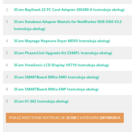
2
3Com BayStack 22 PC Card Adapter 206380-A Instrukcja obsługi
3
3Com Database Adapter Module for NetWorker NSR-ORA V3.2
Instrukcja obsługi
4
3Com Maytage Neptune Dryer MD55 Instrukcja obsługi
5
3Com PhazerLInk Upgrade Kit Z340PL Instrukcja obsługi
6
3Com ViewSonic LCD Display VX710 Instrukcja obsługi
7
3Com SMARTBoard 800ix-SMO Instrukcja obsługi
8
3Com SMARTBoard 800ix-SMP Instrukcja obsługi
9
3Com 61-362 Instrukcja obsługi
POKAŻ WSZYSTKIE INSTRUKCJE
3COM
Z KATEGORII
ZMYWARKA