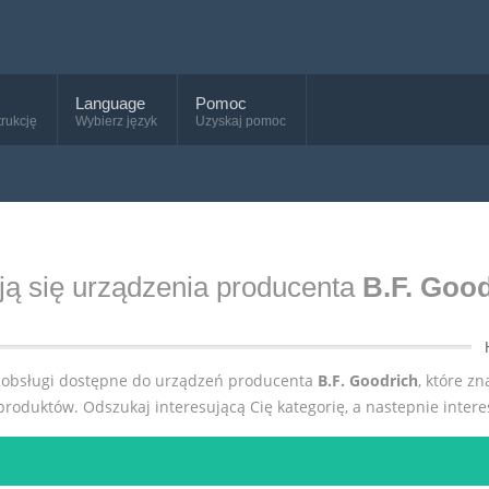
Language
Pomoc
trukcję
Wybierz język
Uzyskaj pomoc
ują się urządzenia producenta
B.F. Goo
je obsługi dostępne do urządzeń producenta
B.F. Goodrich
, które z
oduktów. Odszukaj interesującą Cię kategorię, a nastepnie intere