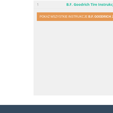
1
B.F. Goodrich Tire Instrukc
POKAŻ WSZYSTKIE INSTRUKCJE
B.F. GOODRICH
Z