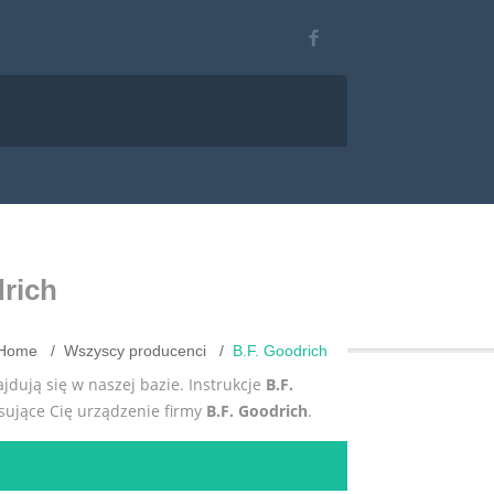
drich
Home
Wszyscy producenci
B.F. Goodrich
najdują się w naszej bazie. Instrukcje
B.F.
sujące Cię urządzenie firmy
B.F. Goodrich
.