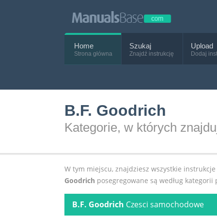
Home
Szukaj
Upload
Strona główna
Znajdź instrukcję
Dodaj ins
B.F. Goodrich
Kategorie, w których znajd
W tym miejscu, znajdziesz wszystkie instrukc
Goodrich
posegregowane są według kategorii pr
B.F. Goodrich
Czesci samochodowe