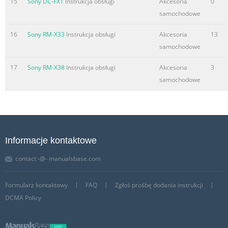
15
Sony DC-FX1
Instrukcja obsługi
Akcesoria
0
samochodowe
16
Sony RM-X33
Instrukcja obsługi
Akcesoria
13
samochodowe
17
Sony RM-X38
Instrukcja obsługi
Akcesoria
3
samochodowe
Informacje kontaktowe
contact -@- manualsbase.com
Formularz kontaktowy
FAQ
Zgłoś prośbę dodania instrukcji
DCMA Policy