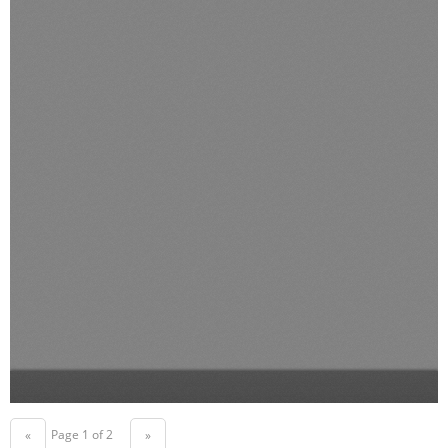
Page 1 of 2
«
»