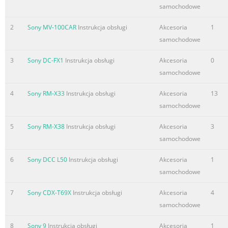
samochodowe
2004 SONY MOBILE PRODUCT GUIDE PEGA-CC5 Car
Cradle Line Level Output Cigarette lighter adapter DC 5.2
2
Sony MV-100CAR
Instrukcja obsługi
Akcesoria
1
Volts GPS Antenna Note: The voltage converter is built
samochodowe
into the base of the cigarette lighter adapter. Do not cut
3
Sony DC-FX1
Instrukcja obsługi
Akcesoria
0
off XA-CC1 Connection Adapter (optional) the adapter
samochodowe
plug and connect to 12 Volts. The car cradle will be
damaged. To UniLink in (Head Unit) To UniLink RCA in
4
Sony RM-X33
Instrukcja obsługi
Akcesoria
13
(Head Unit) Attenuate (Tel Mute) Computer Interface: The
samochodowe
computer industry lacks standards, and therefore, there
are
5
Sony RM-X38
Instrukcja obsługi
Akcesoria
3
samochodowe
6
Sony DCC L50
Instrukcja obsługi
Akcesoria
1
samochodowe
7
Sony CDX-T69X
Instrukcja obsługi
Akcesoria
4
samochodowe
8
Sony 9
Instrukcja obsługi
Akcesoria
1