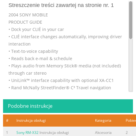
Streszczenie treści zawartej na stronie nr. 1
2004 SONY MOBILE
PRODUCT GUIDE
• Dock your CLIÉ in your car
• CLIÉ interface changes automatically, improving driver
interaction
• Text-to-voice capability
• Reads back e-mail & schedule
• Plays audio from Memory Stick® media (not included)
through car stereo
• UniLink™ interface capability with optional XA-CC1
• Rand McNally StreetFinder® C³ Travel navigation
software
• GPS antenna included
Podobne instrukcje
• Mounting bracket & cigarette lighter adapter included
• Wireless FM transmitter included
#
Instrukcja obsługi
Kategoria
Pobie
• Supplied wir
1
Sony RM-X32
Instrukcja obsługi
Akcesoria
2
Streszczenie treści zawartej na stronie nr. 2