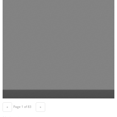
Page 1 of 83
«
»