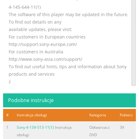
4-145-644-11(1)
The software of this player may be updated in the future.
To find out details on any
available updates, please visit:
For customers in European countries
http://support.sony-europe.com/
For customers in Australia
http://www.sony-asia.com/support/
To find out useful hints, tips and information about Sony
products and services
z
please visit: www.sony-europe.com/myproduct/
Operating Instructions
Podobne instrukcje
Blu-ray Disc / DVD Player
BDP-S560
#
Instrukcja obsługi
Kategoria
Pobierz
4-145-644-11(1)
Printed in Malaysia © 2009 Sony Cor
1
Sony 4-139-513-11(1)
Instrukcja
Odtwarzacz
39
obsługi
DVD
Streszczenie treści zawartej na stronie nr. 2