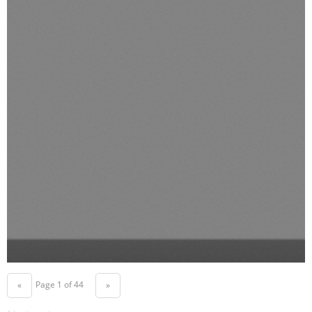
Page 1 of 44
«
»