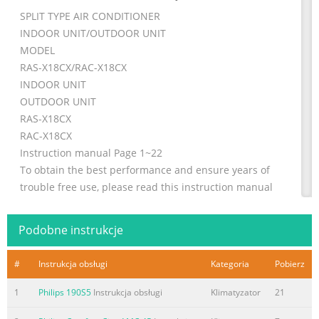
SPLIT TYPE AIR CONDITIONER
INDOOR UNIT/OUTDOOR UNIT
MODEL
RAS-X18CX/RAC-X18CX
INDOOR UNIT
OUTDOOR UNIT
RAS-X18CX
RAC-X18CX
Instruction manual Page 1~22
To obtain the best performance and ensure years of
trouble free use, please read this instruction manual
completely.
Arahan pengendalian Muka surat 23~44
Podobne instrukcje
Untuk mendapatkan prestasi yang tinggi dan
mengelakkan masalah untuk jangka masa yang lama, sila
#
Instrukcja obsługi
Kategoria
Pobierz
baca arahan
ini sepenuhnya.
1
Philips 190S5
Instrukcja obsługi
Klimatyzator
21
– 1 –