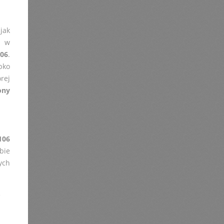
jak
h w
06
.
bko
órej
ony
106
bie
ych
e