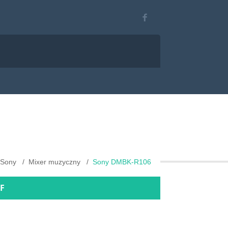
Sony
Mixer muzyczny
Sony DMBK-R106
DF