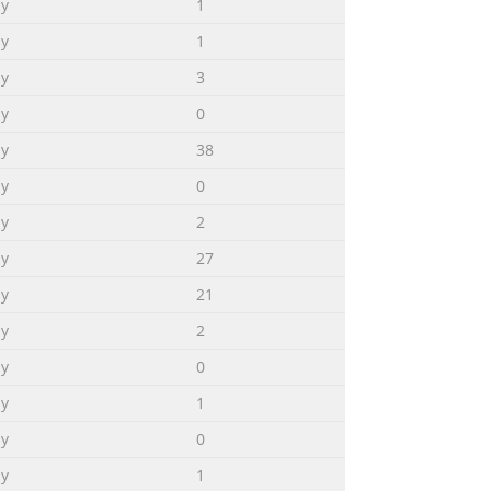
ny
1
ny
1
ny
3
ny
0
ny
38
ny
0
ny
2
ny
27
ny
21
ny
2
ny
0
ny
1
ny
0
 with • Pour les DMBK-
ny
1
 portant la marque CE est conforme à la