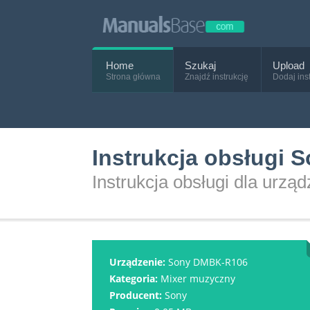
Home
Szukaj
Upload
Strona główna
Znajdź instrukcję
Dodaj ins
Instrukcja obsługi
Instrukcja obsługi dla ur
Urządzenie:
Sony DMBK-R106
Kategoria:
Mixer muzyczny
Producent:
Sony