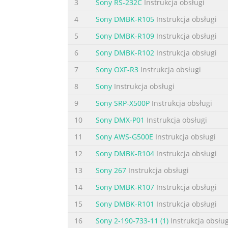
3
Sony RS-232C
Instrukcja obsługi
8CH Insertion Board
DMBK-R105
4
Sony DMBK-R105
Instrukcja obsługi
Operating Instructions
5
Sony DMBK-R109
Instrukcja obsługi

6
Sony DMBK-R102
Instrukcja obsługi
Interface Board for ADAT
The board is to be installed in a DMX-R100 D
7
Sony OXF-R3
Instrukcja obsługi
Mixer. For installing procedure, refer to you
8
Sony
Instrukcja obsługi
DMBK-R106

9
Sony SRP-X500P
Instrukcja obsługi
Interface Board for TDIF
10
Sony DMX-P01
Instrukcja obsługi
DMBK-R107
11
Sony AWS-G500E
Instrukcja obsługi
MADI Board
DMBK-R109
12
Sony DMBK-R104
Instrukcja obsługi
13
Sony 267
Instrukcja obsługi
•
14
Sony DMBK-R107
Instrukcja obsługi
Streszczenie treści zawartej na stroni
15
Sony DMBK-R101
Instrukcja obsługi
For the customers in the USA Pour les clie
16
Sony 2-190-733-11 (1)
Instrukcja obsług
R101/R102/R103/R104/R105/R106/R107 the limi