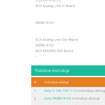
3-203-479-02 (1)
8CH Analog Line In Board
DMBK-R101
8CH Analog Line Out Board
DMBK-R102
8CH AES/EBU DIO Board
•
DMBK-R103
Podobne instrukcje
•
#
Instrukcja obsługi
8CH Sampling Rate Converter DI Board
1
Sony 2-190-733-11 (1)
Instrukcja obsług
2
Sony DMBK-R103
Instrukcja obsługi
DMBK-R104