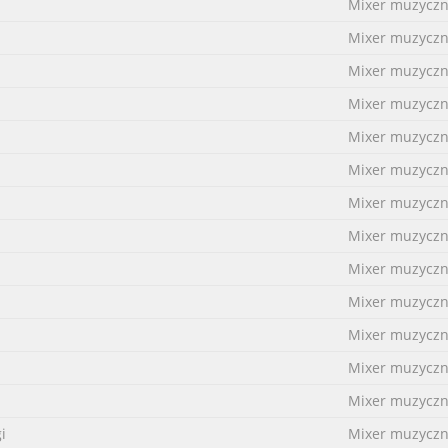
Mixer muzycz
Mixer muzycz
Mixer muzycz
Mixer muzycz
igital Audio
Mixer muzycz
r Sony dealer.
Mixer muzycz
Mixer muzycz
Mixer muzycz
Mixer muzycz
Mixer muzycz
Mixer muzycz
Mixer muzycz
e nr. 2
Mixer muzycz
nts européens This equipment has been tested and found to comply
i
Mixer muzycz
ts for a Class A digital device, pursuant to Part 15 of Ce produit