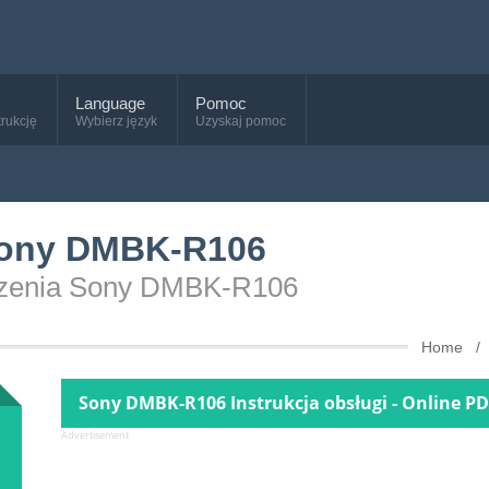
Language
Pomoc
trukcję
Wybierz język
Uzyskaj pomoc
 Sony DMBK-R106
ządzenia Sony DMBK-R106
Home
Sony DMBK-R106 Instrukcja obsługi - Online P
Advertisement