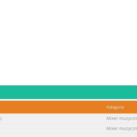
Kategoria
i
Mixer muzycz
Mixer muzycz