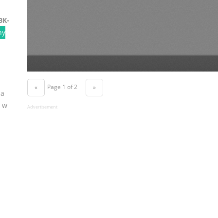
BK-
ny
Page 1 of 2
«
»
na
ą w
Advertisement