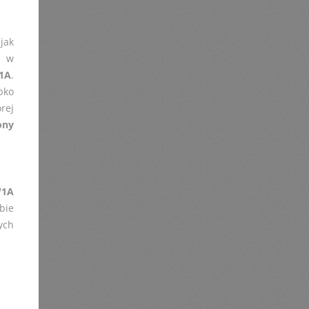
jak
h w
1A
.
bko
órej
ony
W1A
bie
ych
e