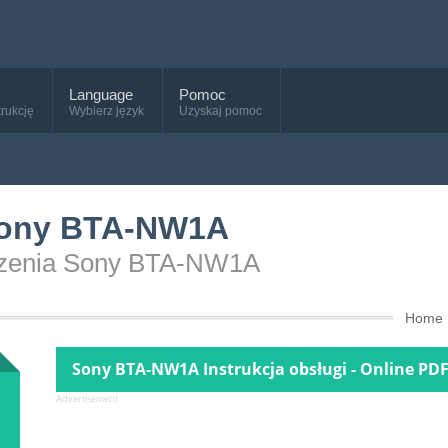
Language
Pomoc
trukcję
Wybierz język
Uzyskaj pomoc
 Sony BTA-NW1A
ządzenia Sony BTA-NW1A
Home
Sony BTA-NW1A Instrukcja obsługi - Online PD
Advertisement