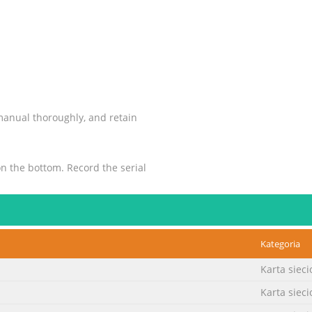
 manual thoroughly, and retain
n the bottom. Record the serial
 to these numbers whenever
is product.
Kategoria
Karta siec
Karta siec