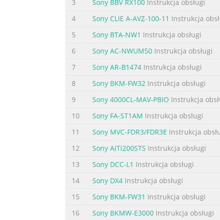
3
Sony BBV RX100
Instrukcja obsługi
Streszczenie treści zawartej na stroni
4
Sony CLIE A-AVZ-100-11
Instrukcja obsł
WARNING To prevent fire or shock hazard, do
5
Sony BTA-NW1
Instrukcja obsługi
following countries or areas. Australia, Aus
Malaysia, Netherlands, New Zealand, Norway,
6
Sony AC-NWUM50
Instrukcja obsługi
indoor use only in Canada and France. Regu
7
Sony AR-B1474
Instrukcja obsługi
Streszczenie treści zawartej na stroni
8
Sony BKM-FW32
Instrukcja obsługi
The REN is used to determine the quantity o
9
Sony 4000CL-MAV-PBIO
Instrukcja obsł
in the devices not ringing in response to an 
10
Sony FA-ST1AM
Instrukcja obsługi
the number of devices that may be connecte
maximum REN for the calling area. If the te
11
Sony MVC-FDR3/FDR3E
Instrukcja obsł
12
Sony AITi200STS
Instrukcja obsługi
Streszczenie treści zawartej na stroni
13
Sony DCC-L1
Instrukcja obsługi
Before installing this equipment, users shou
The equipment must also be installed usin
14
Sony DX4
Instrukcja obsługi
conditions may not prevent degradation of s
15
Sony BKM-FW31
Instrukcja obsługi
designated by the supplier. Any repairs or 
16
Sony BKMW-E3000
Instrukcja obsługi
Streszczenie treści zawartej na stroni