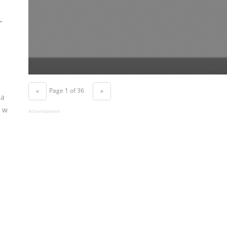
-
Page 1 of 36
«
»
na
ą w
Advertisement