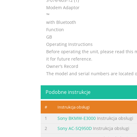
3-076-605-12 (1)
Modem Adaptor
™
with Bluetooth
Function
GB
Operating Instructions
Before operating the unit, please read this
it for future reference.
Owner’s Record
The model and serial numbers are located o
number in the space provided below. Refer
you call upon your Sony dealer regarding th
Podobne instrukcje
Model No. BTA-NW1A
Serial No.
#
Instrukcja obsługi
FR
Mode d’emploi
1
Sony BKMW-E3000
Instrukcja obsługi
BTA-NW1A
2
Sony AC-SQ950D
Instrukcja obsługi
© 2002 Sony Corporation