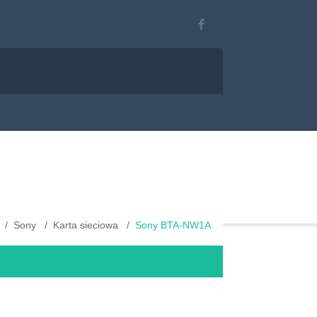
Sony
Karta sieciowa
Sony BTA-NW1A
F