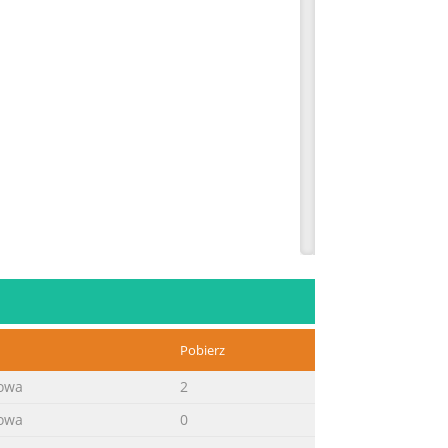
Pobierz
iowa
2
iowa
0