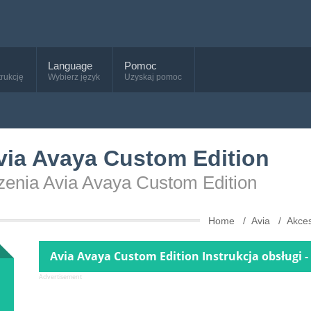
Language
Pomoc
trukcję
Wybierz język
Uzyskaj pomoc
Avia Avaya Custom Edition
dzenia Avia Avaya Custom Edition
Home
Avia
Akces
Avia Avaya Custom Edition Instrukcja obsługi -
Advertisement