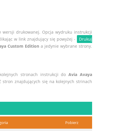
w wersji drukowanej. Opcja wydruku instrukcji
likając w link znajdujący się powyżej -
Drukuj
aya Custom Edition
a jedynie wybrane strony.
 kolejnych stronach instrukcji do
Avia Avaya
ć stron znajdujących się na kolejnych strinach
goria
Pobierz