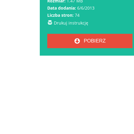
Rozmiar:
1.47 MB
Data dodania:
6/6/2013
Liczba stron:
74
Drukuj instrukcję
POBIERZ