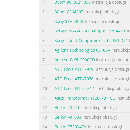
1
3Com 86-0621-000
Instrukcja obsługi
2
3Com C36460T
Instrukcja obsługi
3
Sony STA-400D
Instrukcja obsługi
4
Sony PRSA-AC1 AC Adapter PRSAAC1
In
5
Sony Tablet Computer Cradle SGPDS1
I
6
Agilent Technologies 83480A
Instrukcj
7
Adesso WKB-2000CD
Instrukcja obsług
8
ATD Tools ATD-7979
Instrukcja obsługi
9
ATD Tools ATD-7978
Instrukcja obsługi
10
ATD Tools PRT7974-1
Instrukcja obsług
11
Asus Transformer TF201-B1-CG
Instruk
12
Belkin F8T001
Instrukcja obsługi
13
Belkin F8T003
Instrukcja obsługi
14
Belkin P75094EA
Instrukcja obsługi