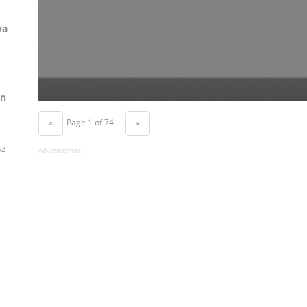
ya
on
Page 1 of 74
«
»
sz
Advertisement