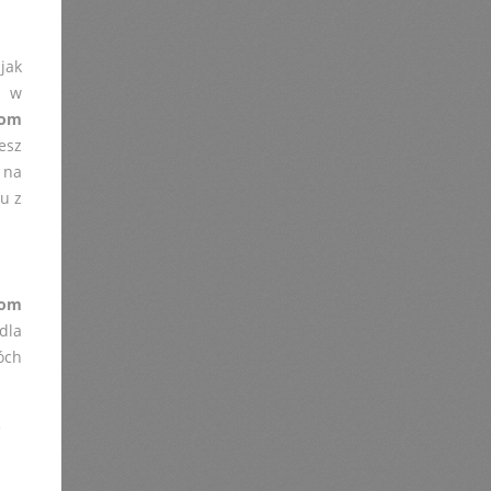
jak
h w
tom
esz
, na
u z
tom
dla
óch
e