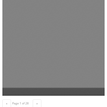
Page 1 of 28
«
»