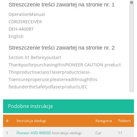
Streszczenie treści zawartej na stronie nr. 1
OperationManual
CDRDSRECEIVER
DEH-4400BT
English
Streszczenie treści zawartej na stronie nr. 2
Section 01 Beforeyoustart
ThankyouforpurchasingthisPIONEER CAUTION product
Thisproductisaclass1laserproductclassi-
Toensureproperuse,pleasereadthroughthis
fiedundertheSafetyoflaserproducts,IEC
manualbeforeusingthisproduct.Itisespe- 60825-
1:2007,andcontainsaclass1Mlaser
Podobne instrukcje
ciallyimportantthatyoureadandobserve
module.Toensurecontinuedsafety,donotre-
#
Instrukcja obsługi
Kategoria
Pobierz
WARNINGsandCAUTIONsinthismanual.
moveanycoversorattempttogainaccessto Please keep the
1
Pioneer AVD-W8000
Instrukcja obsługi
Car
11