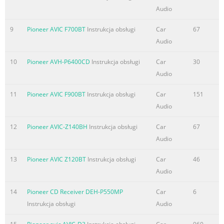
Section 02 Operatingthisunit
Audio
Operationisthesameaswhenusingthebut- Headunit
tonsontheheadunit. 12 3 4 5 6 78 9 a b cde Part Part 1
9
Pioneer AVIC F700BT
Instrukcja obsługi
Car
67
h(eject) 8 (back/display) 2 (list) 9 c/d Part Operation
Audio
MULTI-CONTROL BAND/ (iPodcon-
10
Pioneer AVH-P6400CD
Instrukcja obsługi
Car
30
Presstodisplaythephonemenu. 3 a (M.C.) trol)
Audio
Pressandholdtodisplaythecon- f PHONE nectionmenu. 4
SRC/OFF b 1to6 Presstorejectanincomingcall
11
Pioneer AVIC F900BT
Instrukcja obsługi
Car
151
orcancelmakingacall. 5 Discloadingslot c PTY
Audio
Whileoperatingthephone,press AUXinputjack /CAN- g
toendacallorrejectanincoming 6 USBport d (3.5mmst
12
Pioneer AVIC-Z140BH
Instrukcja obsługi
Car
67
Audio
Streszczenie treści zawartej na stronie nr. 5
Operatingthisunit Section Operatingthisunit 02 2
13
Pioneer AVIC Z120BT
Instrukcja obsługi
Car
46
TurnM.C.toswitchtoYES.PressM.C. Indicator State toselect.
Audio
! Tuner:bandandfrequency #
14
Pioneer CD Receiver DEH-P550MP
Car
6
Ifyoudonotoperatefor30seconds,theset !
Instrukcja obsługi
Audio
RDS:programservicename, upmenuwillnotbedisplayed.
PTYinformationandotherlit- Maindis- #