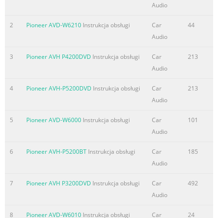
manual in a safe and accessible
Audio
theinsideoftheproduct.Referallservi
2
Pioneer AVD-W6210
Instrukcja obsługi
Car
44
Streszczenie treści zawartej na stronie nr. 3
Audio
Beforeyoustart Section Beforeyoustart 01 Demomode
3
Pioneer AVH P4200DVD
Instrukcja obsługi
Car
213
Important ! Failuretoconnecttheredlead(ACC)ofthis
Audio
unittoaterminalcoupledwithignitionswitch
on/offoperationsmayleadtobatterydrain. !
4
Pioneer AVH-P5200DVD
Instrukcja obsługi
Car
213
Rememberthatif thefeaturedemocontinues
Audio
operatingwhenthecarengineisturnedoff,it
maydrainbatterypower.
5
Pioneer AVD-W6000
Instrukcja obsługi
Car
101
Thedemostartsautomaticallyifyoudonotop-
Audio
eratethisunitwithinabout30secondssince
theunitwaslastoperatedorif theignition
6
Pioneer AVH-P5200BT
Instrukcja obsługi
Car
185
switchissettoACCorONwhiletheunitis
Audio
turnedoff.Tocancelthedemomode,you
7
Pioneer AVH P3200DVD
Instrukcja obsługi
Car
492
needtodisplaytheinitialsetting
Audio
Streszczenie treści zawartej na stronie nr. 4
8
Pioneer AVD-W6010
Instrukcja obsługi
Car
24