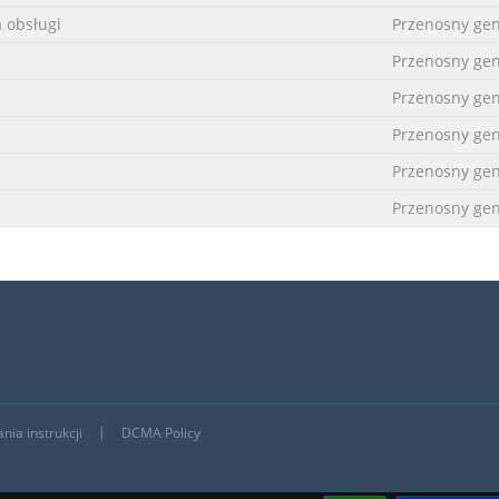
a obsługi
Przenosny gen
Przenosny gen
Przenosny gen
Przenosny gen
Przenosny gen
Przenosny gen
nia instrukcji
DCMA Policy