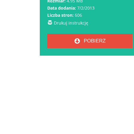
Rozmiar:
4.95 MB
Data dodania:
7/2/2013
Liczba stron:
606
Drukuj instrukcję
POBIERZ