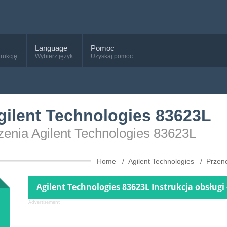
Language
Pomoc
trukcję
Wybierz język
Uzyskaj pomoc
Agilent Technologies 83623L
dzenia Agilent Technologies 83623L
Home
Agilent Technologies
Przen
Agilent Technologies 83623L Instrukcja obsługi
Advertisement