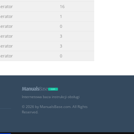
erator
16
erator
1
erator
0
erator
3
erator
3
erator
0
Internetowa baza instrukcji obsługi
© 2026 by ManualsBase.com. All Rights
Reserved.