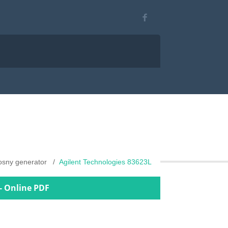
osny generator
Agilent Technologies 83623L
 - Online PDF