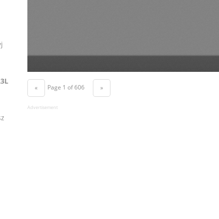
j
23L
Page 1 of 606
«
»
Advertisement
sz