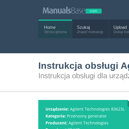
Home
Szukaj
Upload
Strona główna
Znajdź instrukcję
Dodaj ins
Instrukcja obsługi 
Instrukcja obsługi dla urzą
Urządzenie:
Agilent Technologies 83623L
Kategoria:
Przenosny generator
Producent:
Agilent Technologies