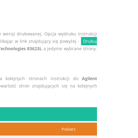
w wersji drukowanej. Opcja wydruku instrukcji
likając w link znajdujący się powyżej -
Drukuj
Technologies 83623L
a jedynie wybrane strony.
na kolejnych stronach instrukcji do
Agilent
awartość stron znajdujących się na kolejnych
Pobierz