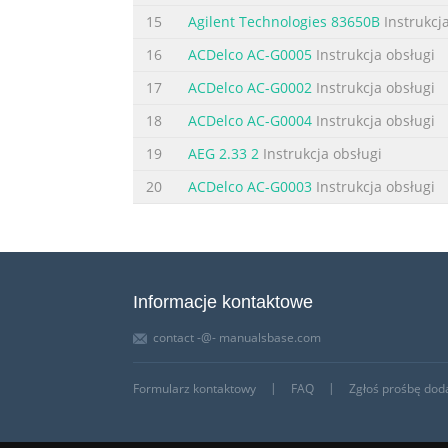
15
Agilent Technologies 83650B
Instrukcj
16
ACDelco AC-G0005
Instrukcja obsługi
17
ACDelco AC-G0002
Instrukcja obsługi
18
ACDelco AC-G0004
Instrukcja obsługi
19
AEG 2.33 2
Instrukcja obsługi
20
ACDelco AC-G0003
Instrukcja obsługi
Informacje kontaktowe
contact -@- manualsbase.com
Formularz kontaktowy
FAQ
Zgłoś prośbę doda