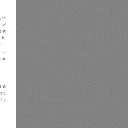
jak
h w
ent
ądu
i i
esz
ent
ent
nie
ć z
e