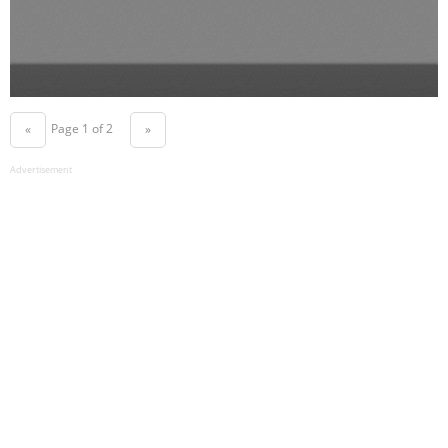
Page 1 of 2
«
»
Advertisement