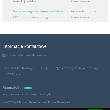
Instrukcja obsługi
komputerowe
20
Sony Rechargable Battery Pack VGP-
Akcesoria
23
BPSC31
Instrukcja obsługi
komputerowe
Informacje kontaktowe
contact -@- manualsbase.com
Formularz kontaktowy
FAQ
Zgłoś prośbę dodania instrukcji
DCMA Policy
Internetowa baza instrukcji obsługi
© 2026 by ManualsBase.com. All Rights Reserved.