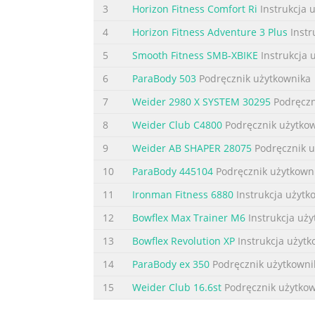
3
Horizon Fitness Comfort Ri
Instrukcja 
4
Horizon Fitness Adventure 3 Plus
Instr
5
Smooth Fitness SMB-XBIKE
Instrukcja 
6
ParaBody 503
Podręcznik użytkownika
7
Weider 2980 X SYSTEM 30295
Podręczn
8
Weider Club C4800
Podręcznik użytko
9
Weider AB SHAPER 28075
Podręcznik u
10
ParaBody 445104
Podręcznik użytkown
11
Ironman Fitness 6880
Instrukcja użytk
12
Bowflex Max Trainer M6
Instrukcja uż
13
Bowflex Revolution XP
Instrukcja użytk
14
ParaBody ex 350
Podręcznik użytkowni
15
Weider Club 16.6st
Podręcznik użytko