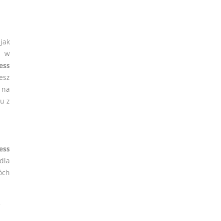
jak
h w
ess
esz
, na
u z
ess
dla
óch
e