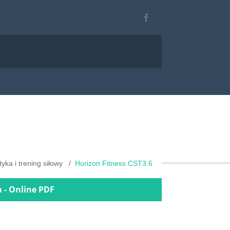
yka i trening siłowy
Horizon Fitness CST3.6
 - Online PDF