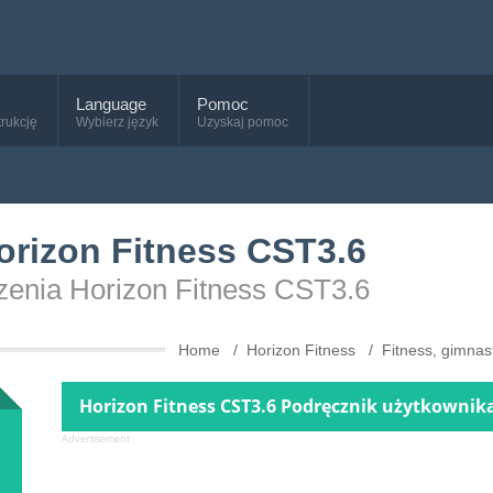
Language
Pomoc
trukcję
Wybierz język
Uzyskaj pomoc
Horizon Fitness CST3.6
dzenia Horizon Fitness CST3.6
Home
Horizon Fitness
Fitness, gimnast
Horizon Fitness CST3.6 Podręcznik użytkownika
Advertisement