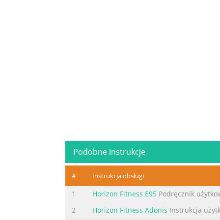
Podobne instrukcje
#
Instrukcja obsługi
1
Horizon Fitness E95
Podręcznik użytko
2
Horizon Fitness Adonis
Instrukcja użyt