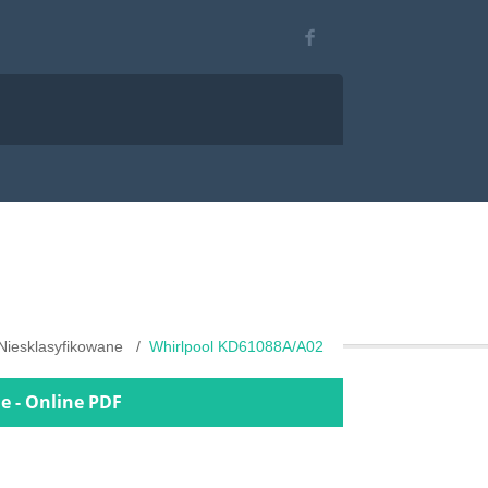
Niesklasyfikowane
Whirlpool KD61088A/A02
e - Online PDF