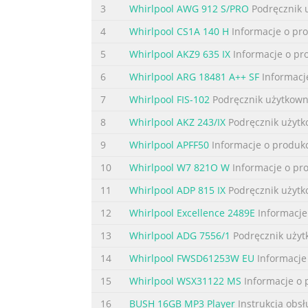
3
Whirlpool AWG 912 S/PRO
Podręcznik 
4
Whirlpool CS1A 140 H
Informacje o pr
5
Whirlpool AKZ9 635 IX
Informacje o pr
6
Whirlpool ARG 18481 A++ SF
Informacj
7
Whirlpool FIS-102
Podręcznik użytkown
8
Whirlpool AKZ 243/IX
Podręcznik użytk
9
Whirlpool APFF50
Informacje o produk
10
Whirlpool W7 821O W
Informacje o pr
11
Whirlpool ADP 815 IX
Podręcznik użytk
12
Whirlpool Excellence 2489E
Informacje
13
Whirlpool ADG 7556/1
Podręcznik użyt
14
Whirlpool FWSD61253W EU
Informacje
15
Whirlpool WSX31122 MS
Informacje o 
16
BUSH 16GB MP3 Player
Instrukcja obsł