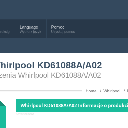
Language
Pomoc
trukcję
Wybierz język
Uzyskaj pomoc
Whirlpool KD61088A/A02
ądzenia Whirlpool KD61088A/A02
Home
Whirlpool
Whirlpool KD61088A/A02 Informacje o produkci
Advertisement