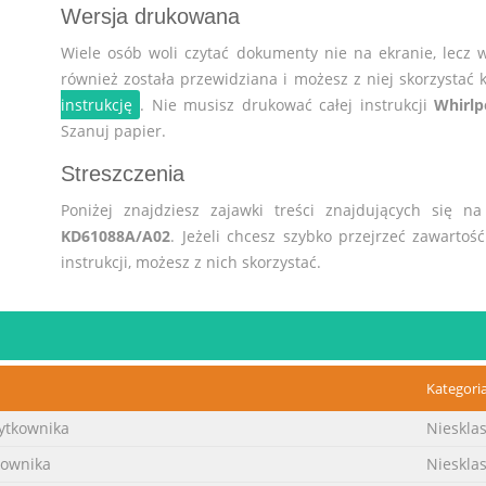
Wersja drukowana
Wiele osób woli czytać dokumenty nie na ekranie, lecz 
również została przewidziana i możesz z niej skorzystać k
instrukcję
. Nie musisz drukować całej instrukcji
Whirl
Szanuj papier.
Streszczenia
Poniżej znajdziesz zajawki treści znajdujących się n
KD61088A/A02
. Jeżeli chcesz szybko przejrzeć zawartoś
instrukcji, możesz z nich skorzystać.
Kategori
ytkownika
Nieskla
kownika
Nieskla