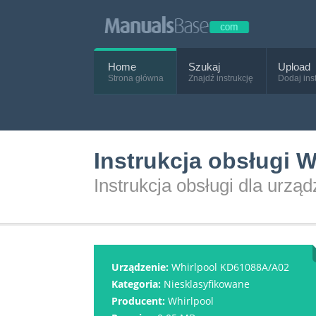
Home
Szukaj
Upload
Strona główna
Znajdź instrukcję
Dodaj ins
Instrukcja obsługi 
Instrukcja obsługi dla urz
Urządzenie:
Whirlpool KD61088A/A02
Kategoria:
Niesklasyfikowane
Producent:
Whirlpool