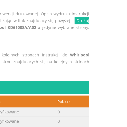
w wersji drukowanej. Opcja wydruku instrukcji
likając w link znajdujący się powyżej -
Drukuj
pool KD61088A/A02
a jedynie wybrane strony.
a kolejnych stronach instrukcji do
Whirlpool
ć stron znajdujących się na kolejnych strinach
a
Pobierz
syfikowane
0
syfikowane
0