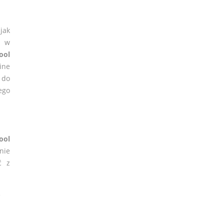
jak
h w
ool
ine
 do
ego
ool
nie
ć z
e