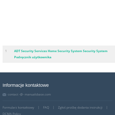
1
ADT Security Services Home Security System Security System
Podręcznik użytkownika
Informacje kontaktowe
contact -@- manualsbase.com
Formularz kontaktowy
FAQ
Zgłoś prośbę dodania instrukcji
DCMA Policy