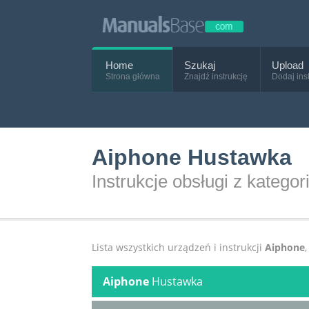
Home
Szukaj
Upload
Strona główna
Znajdź instrukcję
Dodaj ins
Aiphone Hustawka
Instrukcje obsługi z kategor
Lista wszystkich urządzeń i instrukcji
Aiphone
Aiphone
Hustawka