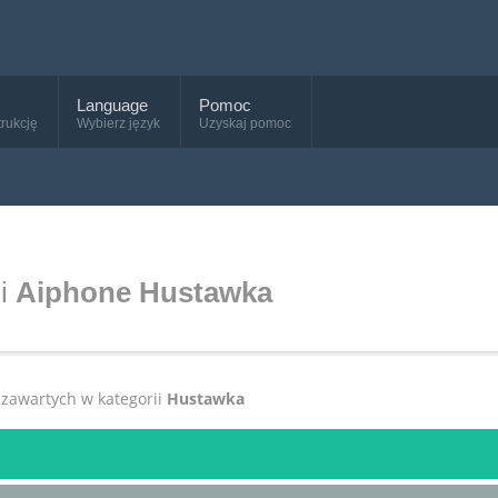
Language
Pomoc
trukcję
Wybierz język
Uzyskaj pomoc
ii
Aiphone Hustawka
, zawartych w kategorii
Hustawka