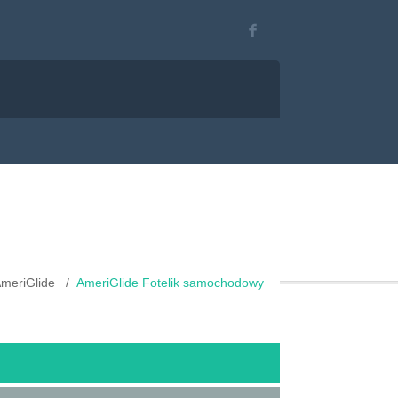
meriGlide
AmeriGlide Fotelik samochodowy