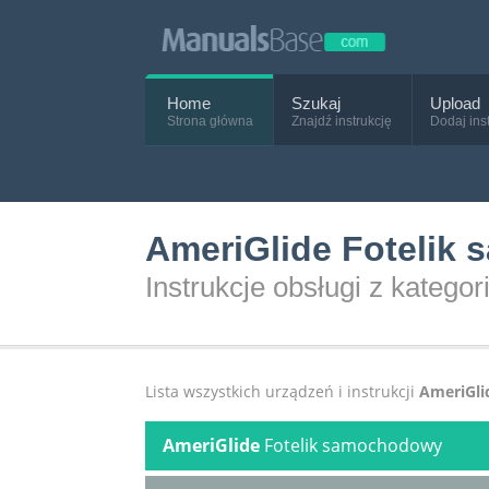
Home
Szukaj
Upload
Strona główna
Znajdź instrukcję
Dodaj ins
AmeriGlide Fotelik
Instrukcje obsługi z kategor
Lista wszystkich urządzeń i instrukcji
AmeriGli
AmeriGlide
Fotelik samochodowy