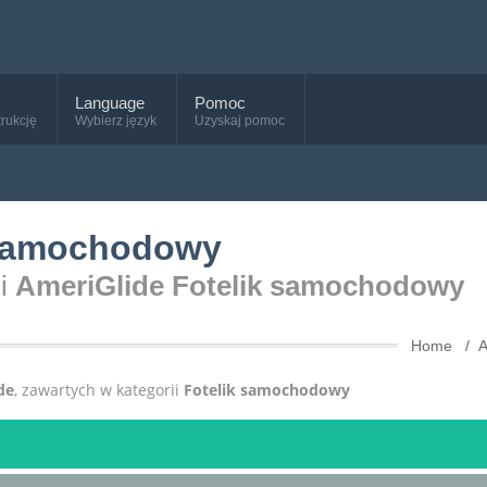
Language
Pomoc
trukcję
Wybierz język
Uzyskaj pomoc
 samochodowy
ii
AmeriGlide Fotelik samochodowy
Home
A
de
, zawartych w kategorii
Fotelik samochodowy