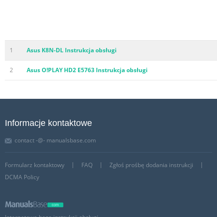
1
Asus K8N-DL Instrukcja obsługi
2
Asus O!PLAY HD2 E5763 Instrukcja obsługi
Informacje kontaktowe
contact -@- manualsbase.com
Formularz kontaktowy
FAQ
Zgłoś prośbę dodania instrukcji
DCMA Policy