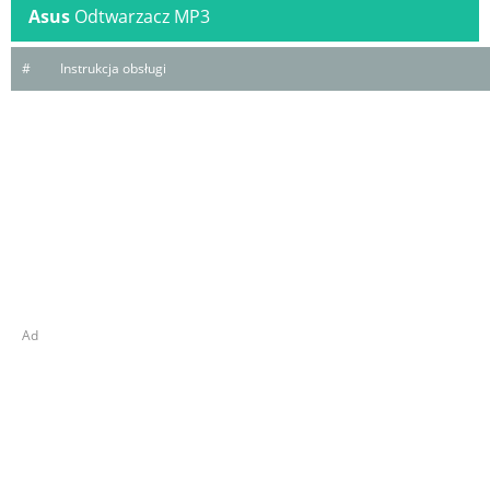
Asus
Odtwarzacz MP3
#
Instrukcja obsługi
Ad