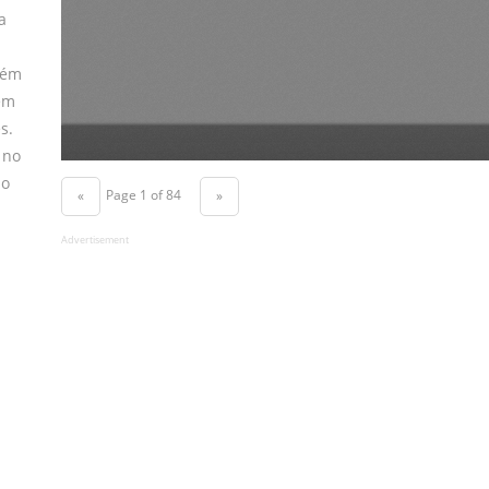
a
bém
em
s.
 no
no
Page 1 of 84
«
»
Advertisement