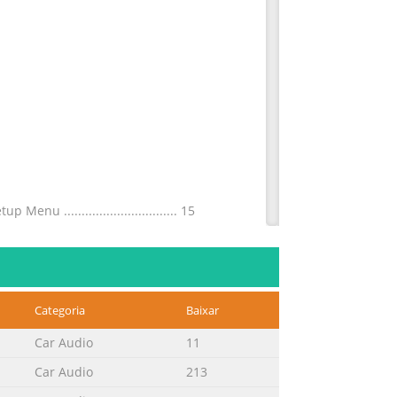
p Menu ................................ 15
RIGHTNESS/CONTRAST/COLOR/HUE - DIMMER
ese Instructi
Categoria
Baixar
u’ve just purchased is only the start
pment offers. This manufacturer and
Car Audio
11
nt by playing it at a safe level. One
Car Audio
213