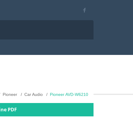
Pioneer
Car Audio
Pioneer AVD-W6210
ine PDF