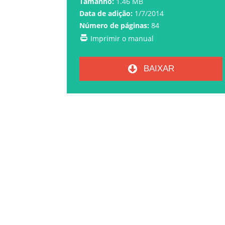
Tamanho:
1.46 MB
Data de adição:
1/7/2014
Número de páginas:
84
Imprimir o manual
BAIXAR