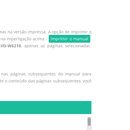
mas na versão impressa. A opção de imprimir o
 na hiperligação acima -
Imprimir o manual
.
AVD-W6210
, apenas as páginas selecionadas.
o nas páginas subseqüentes do manual para
nte o conteúdo das páginas subseqüentes, você