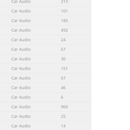
Car Audio
213
Car Audio
101
ization may invalidate the user’s
Car Audio
185
for Future Reference 1. Read this
 close attention to all warnings in this
Car Audio
492
Car Audio
24
Car Audio
67
revent failure, be sure to turn the
Car Audio
30
 or buttons too firmly or to drop the
Car Audio
151
als to be shorted by a metal object or
Car Audio
67
Car Audio
46
, then slide the display upward and
Car Audio
6
ess the lock release button Keep holding
Car Audio
960
Car Audio
25
Car Audio
14
not place the display in a position