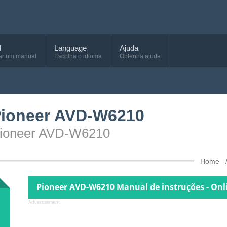
d
Language
Ajuda
ar um manual
Escolha o idioma
Obtenha ajuda
Pioneer AVD-W6210
 Pioneer AVD-W6210
Home
Pioneer AVD-W6210 Manual de instruções - Onl
Advertisement