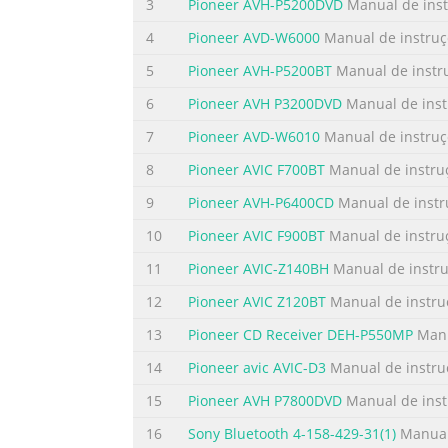
3
Pioneer AVH-P5200DVD
Manual de inst
Resumo do conteúdo contido na pág
4
Pioneer AVD-W6000
Manual de instruç
IMPORTANT SAFEGUARDS Information to User A
5
Pioneer AVH-P5200BT
Manual de instr
right to operate the equipment. Please Read
manual fully and carefully before operating 
6
Pioneer AVH P3200DVD
Manual de inst
manual and follow the instructions care- full
7
Pioneer AVD-W6010
Manual de instruç
Resumo do conteúdo contido na pág
8
Pioneer AVIC F700BT
Manual de instru
ENGLISH ESPAÑOL DEUTSCH FRANÇAIS ITALIANO
9
Pioneer AVH-P6400CD
Manual de instr
ignition switch or system power OFF before fi
10
Pioneer AVIC F900BT
Manual de instru
display. • Do not let any water get on the te
the like. This can cause system breakdown. •
11
Pioneer AVIC-Z140BH
Manual de instr
Resumo do conteúdo contido na pág
12
Pioneer AVIC Z120BT
Manual de instru
Fitting and Removing the Display To remove t
13
Pioneer CD Receiver DEH-P550MP
Manu
detach it from its base. • To prevent theft 
14
Pioneer avic AVIC-D3
Manual de instru
the button and while holding the display. u
15
Pioneer AVH P7800DVD
Manual de inst
Resumo do conteúdo contido na pág
16
Sony Bluetooth 4-158-429-31(1)
Manual
ENGLISH ESPAÑOL DEUTSCH FRANÇAIS ITALIA