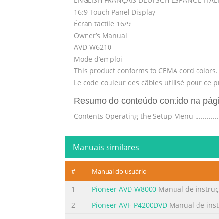
ENGLISH FRANÇAIS DEUTSCH ESPAÑOL ITA
16:9 Touch Panel Display
Écran tactile 16/9
Owner’s Manual
AVD-W6210
Mode d’emploi
This product conforms to CEMA cord colors.
Le code couleur des câbles utilisé pour ce 
Resumo do conteúdo contido na pág
Contents Operating the Setup Menu .................... 1
Picture Adjust ......................................
IMPORTANT SAFEGUARDS .................... 3 Video Set
Manuais similares
Resumo do conteúdo contido na pág
#
Manual do usuário
ENGLISH ESPAÑOL DEUTSCH FRANÇAIS ITALIANO
of your musical enjoyment. Now it’s time t
1
Pioneer AVD-W8000
Manual de instruç
the Electronic Industries Association’s Cons
2
Pioneer AVH P4200DVD
Manual de inst
that lets the sound come through loud and 