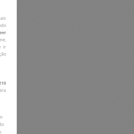
ais
údo
eer
ne,
 ir
ção
210
ara
lo
do
o