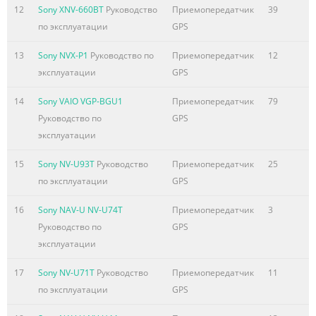
for the recycling of electrical and electronic equipment.
12
Sony XNV-660BT
Руководство
Приемопередатчик
39
By ensuring this product is disposed of correctly, you will
по эксплуатации
GPS
help prevent potential negative consequenc
13
Sony NVX-P1
Руководство по
Приемопередатчик
12
Краткое содержание страницы № 5
эксплуатации
GPS
Table of Contents Warning. . . . . . . . . . . . . . . . . . . . . . . . . .
14
Sony VAIO VGP-BGU1
Приемопередатчик
79
. . . . . . . . . . . . . . . . . . . . . . . . . . . . . . . . . . . . . . . . 6
Руководство по
GPS
Precautions . . . . . . . . . . . . . . . . . . . . . . . . . . . . . . . . . . . . . .
эксплуатации
. . . . . . . . . . . . . . . . . . . . . . . . . 9 On Bluetooth
communication (NV-U94T/U74T only). . . . . . . . . . . . . . . . . .
15
Sony NV-U93T
Руководство
Приемопередатчик
25
. . . . . . . . . . 9 About “Memory Stick” . . . . . . . . . . . . . . . . . . .
по эксплуатации
GPS
. . . . . . . . . . . . . . . . . . .
16
Sony NAV-U NV-U74T
Приемопередатчик
3
Краткое содержание страницы № 6
Руководство по
GPS
� Do not continuously watch the unit while Warning
эксплуатации
driving. It is dangerous and may cause a traffic accident.
PLEASE READ THIS MANUAL AND THE � If you need to
17
Sony NV-U71T
Руководство
Приемопередатчик
11
operate the navigation system SUPPLIED “QUICK START
по эксплуатации
GPS
GUIDE” while driving, be sure to stop the car in a safe