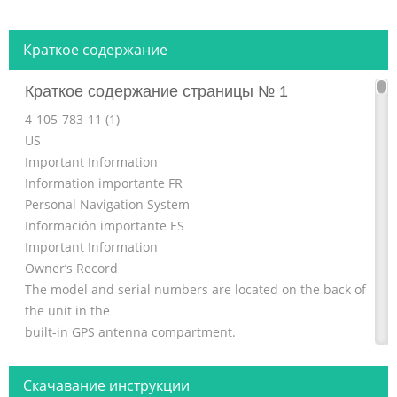
Краткое содержание
Краткое содержание страницы № 1
4-105-783-11 (1)
US
Important Information
Information importante FR
Personal Navigation System
Información importante ES
Important Information
Owner’s Record
The model and serial numbers are located on the back of
the unit in the
built-in GPS antenna compartment.
Record these numbers in the spaces provided below.
Refer to these numbers whenever you call upon your
Скачавание инструкции
Sony dealer