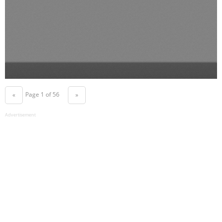
Page 1 of 56
«
»
Advertisement