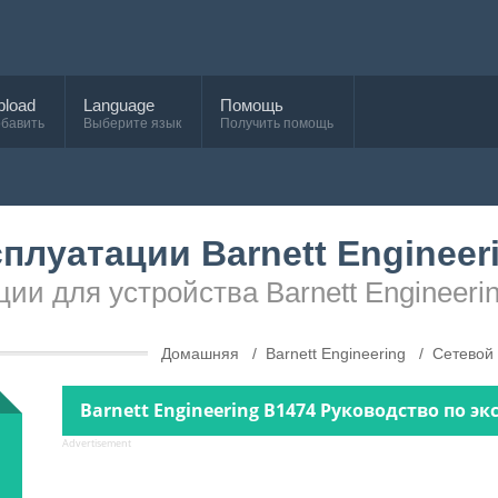
pload
Language
Помощь
бавить
Выберите язык
Получить помощь
плуатации Barnett Engineer
ции для устройства Barnett Engineeri
Домашняя
Barnett Engineering
Сетевой
Barnett Engineering B1474 Руководство по эк
Advertisement