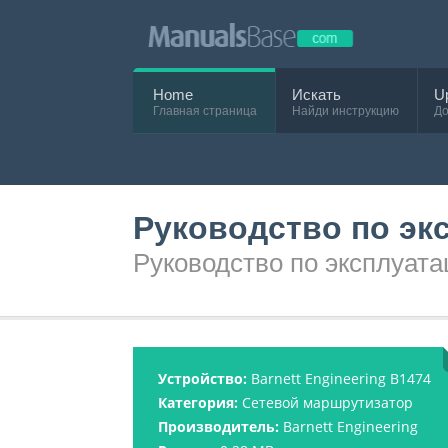
Home
Искать
U
Главная страница
Найди инструкцию
До
Руководство по экс
Руководство по эксплуата
Устройство:
Barnett Engineering B1474
Категория:
Сетевой маршрутизатор
Производитель:
Barnett Engineering