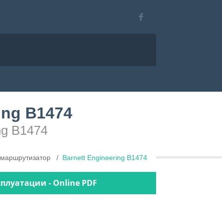
ing B1474
ng B1474
 маршрутизатор
Barnett Engineering B1474
сплуатации - Online PDF