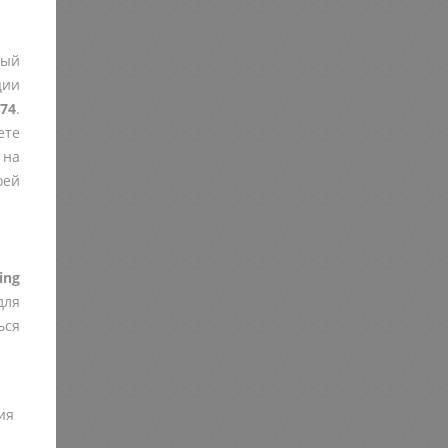
рый
ции
74
.
ете
 на
оей
ing
для
ься
ия