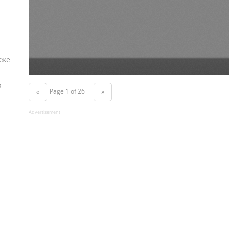
кже
в
Page 1 of 26
«
»
Advertisement