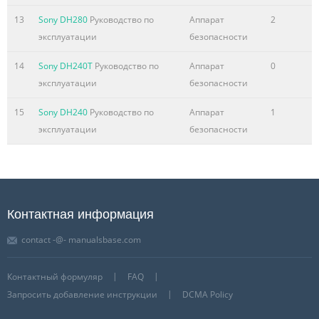
13
Sony DH280
Руководство по
Аппарат
2
эксплуатации
безопасности
14
Sony DH240T
Руководство по
Аппарат
0
эксплуатации
безопасности
15
Sony DH240
Руководство по
Аппарат
1
эксплуатации
безопасности
Контактная информация
contact -@- manualsbase.com
Контактный формуляр
FAQ
Запросить добавление инструкции
DCMA Policy