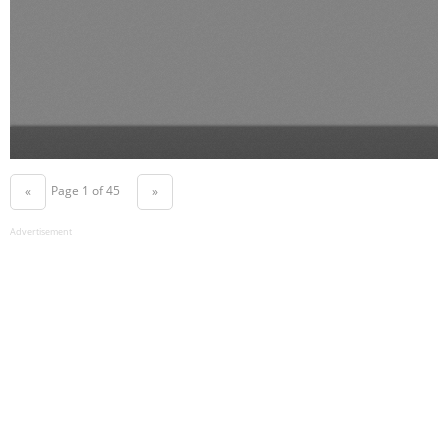
Page 1 of 45
«
»
Advertisement