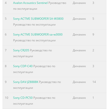
Краткое содержание страницы № 4
4
Avalon Acoustics Sentinel
Руководство
Динамик
3
9 Accuracy of Bass Reproduction . . . . . . . . . . . . . . . . . . . . . . .
по эксплуатации
. . . . . . . . . . . . . . . . . . . . . . . . . . . . . . . . . . . . . . . . . . . .34
5
Sony ACTIVE SUBWOOFER SA-W3800
Динамик
5
Introduction
Руководство по эксплуатации
.................................................................................................34
9.1 Sensitivity to Time-Related Information
6
Sony ACTIVE SUBWOOFER sa-w3000
Динамик
9
..................................................................35 "Fast Bass"
Руководство по эксплуатации
............................................................................................
7
Sony CR205
Руководство по
Динамик
2
Краткое содержание страницы № 5
эксплуатации
1 Introduction The Opus Ceramique was conceived as an
alternative to our award winning original Opus. Designed
8
Sony CDP-C40
Руководство по
Динамик
3
specifically for moderate sized listening rooms, the
эксплуатации
Ceramique presents a taught and coherent soundfield, free
9
Sony DAV-JZ8888K
Руководство по
Динамик
14
of stored energy. Staging of exceptional clarity and
эксплуатации
harmonic structure is achieved through innovations in
crossover technology and the use of low mass drivers, all
10
Sony CD-PC50
Руководство по
Динамик
1
utilizing the same ceramic diaphragm material. “Purity of
эксплуатации
musical communication”, was the touchstone phrase th