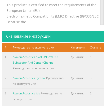
This product is certified to meet the requirements of the
European Union (EU)
Electromagnetic Compatibility (EMC) Directive (89/336/EEC).
Because the
permanent magnets attached to the loudspeaker drivers
produce magnetic fields,
Скачавание инструкции
it is recommended that the product not be positioned in ver
Краткое содержание страницы № 2
#
Руководство по эксплуатации
Категория
Скачать
Краткое содержание страницы № 3
1
Avalon Acoustics AVALON SYMBOL
Динамик
1
Subwoofer And Center Channel
Table of Contents 1 Introduction. . . . . . . . . . . . . . . . . . . . . . .
Руководство по эксплуатации
. . . . . . . . . . . . . . . . . . . . . . . . . . . . . . . . . . . . . . . . . . . . . . . . . . .
. . . . . . . . . . . . . 5 2 Unpacking Instructions . . . . . . . . . . . . . . .
2
Avalon Acoustics Symbol
Руководство
Динамик
3
. . . . . . . . . . . . . . . . . . . . . . . . . . . . . . . . . . . . . . . . . . . . . . . . . . .
по эксплуатации
. . . . . . . . . 6 Introduction
.................................................................................................6
3
Avalon Acoustics Isis
Руководство по
Динамик
2
C
эксплуатации