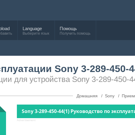
pload
Language
Помощь
бавить
Выберите язык
Получить помощь
плуатации Sony 3-289-450-4
ции для устройства Sony 3-289-450-4
Домашняя
Sony
Прием
Sony 3-289-450-44(1) Руководство по эксплуат
Advertisement