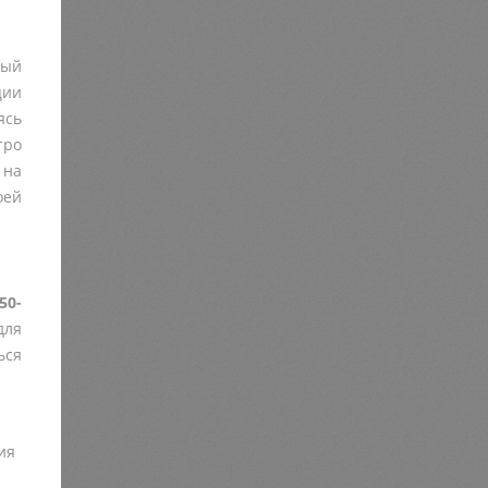
рый
ции
ясь
тро
 на
оей
50-
для
ься
ия