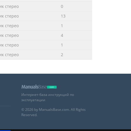
к стерео
0
к стерео
13
к стерео
1
к стерео
4
к стерео
1
к стерео
2
Интернет-база инструкций по
эксплуатации
© 2026 by ManualsBase.com. All Rights
Reserved.