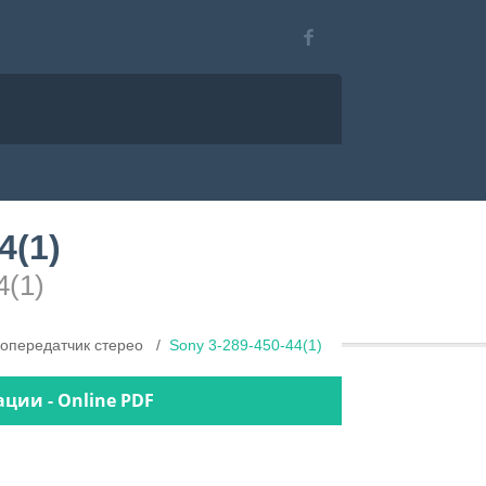
4(1)
4(1)
опередатчик стерео
Sony 3-289-450-44(1)
ации - Online PDF