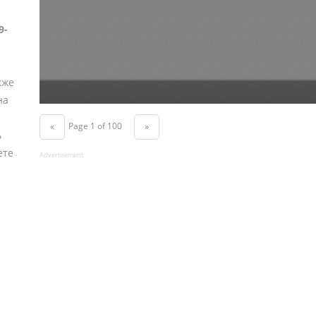
9-
кже
на
Page 1 of 100
«
»
ь
ете
Advertisement