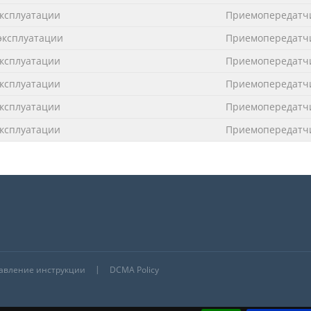
эксплуатации
Приемопередатчи
эксплуатации
Приемопередатчи
эксплуатации
Приемопередатчи
эксплуатации
Приемопередатчи
эксплуатации
Приемопередатчи
эксплуатации
Приемопередатчи
бавление инструкции
DCMA Policy