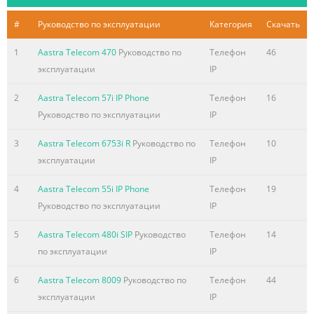
Краткое содержание страницы № 2
#
Руководство по эксплуатации
Категория
Скачать
EN/LZT 103 68 R6A © Aastra Telecom Sweden AB 2008. All
rights reserved.
1
Aastra Telecom 470
Руководство по
Телефон
46
эксплуатации
IP
Краткое содержание страницы № 3
Table of Contents Table of Contents Welcome
2
Aastra Telecom 57i IP Phone
Телефон
16
.......................................................... 4 Important User
Руководство по эксплуатации
IP
Information ............................... 6 Description
3
Aastra Telecom 6753i R
Руководство по
Телефон
10
....................................................... 7 Free Seating
эксплуатации
IP
................................................... 28 Incoming Calls
............................................... 29 Outgoing Calls
4
Aastra Telecom 55i IP Phone
Телефон
19
............................................... 35 During Calls
Руководство по эксплуатации
IP
...................................................
5
Aastra Telecom 480i SIP
Руководство
Телефон
14
Краткое содержание страницы № 4
по эксплуатации
IP
Welcome Welcome Welcome to the user guide for the
Dialog 4223 Professional and Dialog 4225 Vision. This
6
Aastra Telecom 8009
Руководство по
Телефон
44
guide describes the available features of the telephones
эксплуатации
IP
when they are connected to MX-ONE™ Telephony System