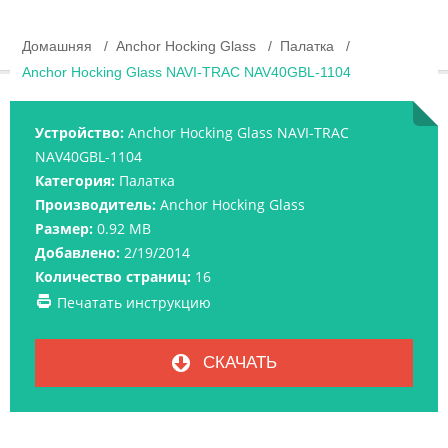
Домашняя
Anchor Hocking Glass
Палатка
Anchor Hocking Glass NAVI-TRAC NAV40GBL-1104
Устройство:
Anchor Hocking Glass NAVI-TRAC
NAV40GBL-1104
Категория:
Палатка
Производитель:
Anchor Hocking Glass
Размер:
0.92 MB
Добавлено:
2/19/2014
Количество страниц:
16
Печатать инструкцию
СКАЧАТЬ