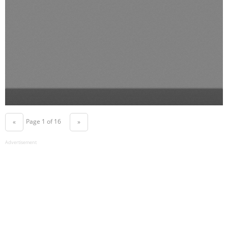
Page 1 of 16
«
»
Advertisement