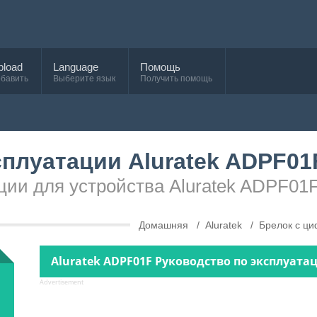
pload
Language
Помощь
бавить
Выберите язык
Получить помощь
сплуатации Aluratek ADPF01
ции для устройства Aluratek ADPF01
Домашняя
Aluratek
Брелок с ц
Aluratek ADPF01F Руководство по эксплуатац
Advertisement