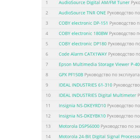
1
AudioSource Digital AM/FM Tuner
Руко
2
AudioSource TNR ONE
Руководство по
3
COBY electronic DP-151
Руководство п
4
COBY electronic 180BW
Руководство п
5
COBY electronic DP180
Руководство п
6
Code Alarm CATX1WAY
Руководство п
7
Epson Multimedia Storage Viewer P-4
8
GPX PF150B
Руководство по эксплуат
9
IDEAL INDUSTRIES 61-310
Руководство
10
IDEAL INDUSTRIES Digital Multimeter
Р
11
Insignia NS-DKEYRD10
Руководство по
12
Insignia NS-DKEYBK10
Руководство по
13
Motorola DSP56000
Руководство по э
14
Motorola 24-Bit Digital Signal Processo