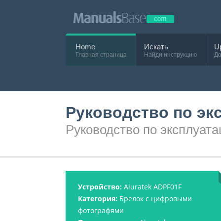
Home
Искать
U
Главная страница
Найди инструкцию
До
Руководство по эк
Руководство по эксплуата
Устройство:
Aluratek ADPF01F
Категория:
Брелок с цифровыми
фотографями