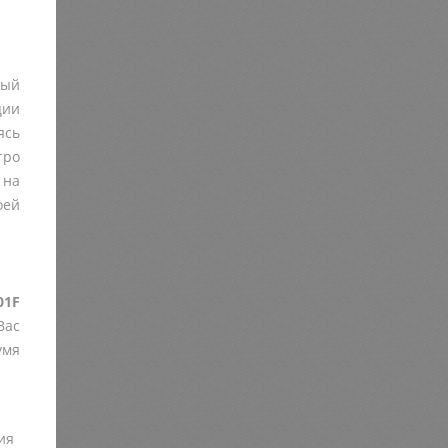
рый
ции
ясь
тро
 на
оей
01F
Вас
умя
ия