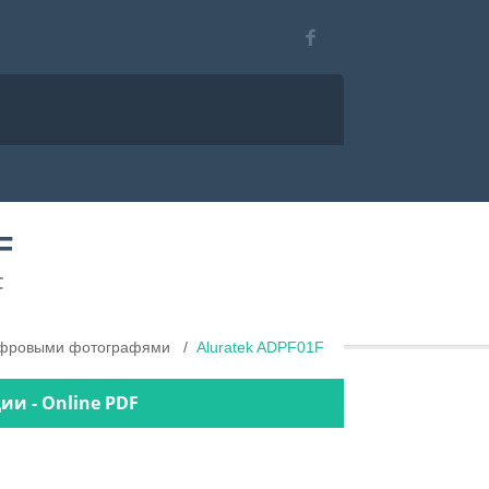
F
F
ифровыми фотографями
Aluratek ADPF01F
ии - Online PDF