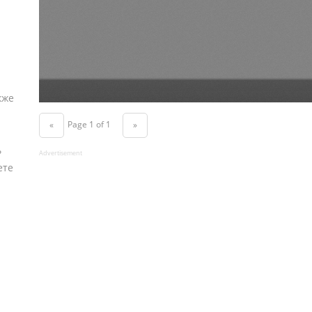
кже
Page 1 of 1
«
»
ь
Advertisement
ете