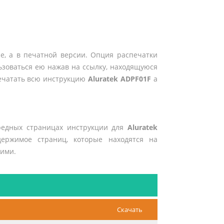
е, а в печатной версии. Опция распечатки
ьзоваться ею нажав на ссылку, находящуюся
печатать всю инструкцию
Aluratek ADPF01F
а
редных страницах инструкции для
Aluratek
держимое страниц, которые находятся на
 ими.
Скачать