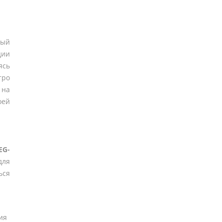
рый
ции
ясь
тро
 на
оей
EG-
для
ься
ия