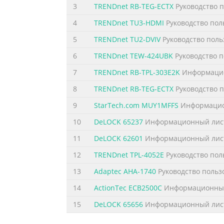
3
TRENDnet RB-TEG-ECTX
Руководство 
4
TRENDnet TU3-HDMI
Руководство пол
5
TRENDnet TU2-DVIV
Руководство поль
6
TRENDnet TEW-424UBK
Руководство п
7
TRENDnet RB-TPL-303E2K
Информаци
8
TRENDnet RB-TEG-ECTX
Руководство 
9
StarTech.com MUY1MFFS
Информацио
10
DeLOCK 65237
Информационный лис
11
DeLOCK 62601
Информационный лис
12
TRENDnet TPL-4052E
Руководство пол
13
Adaptec AHA-1740
Руководство польз
14
ActionTec ECB2500C
Информационный
15
DeLOCK 65656
Информационный лис