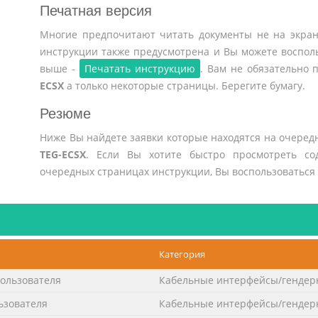
Печатная версия
Многие предпочитают читать документы не на экран
инструкции также предусмотрена и Вы можете воспол
выше -
Печатать инструкцию
. Вам не обязательно
ECSX
а только некоторые страницы. Берегите бумагу.
Резюме
Ниже Вы найдете заявки которые находятся на очеред
TEG-ECSX
. Если Вы хотите быстро просмотреть со
очередных страницах инструкции, Вы воспользоваться
Категория
пользователя
Кабельные интерфейсы/гендер
ьзователя
Кабельные интерфейсы/гендер