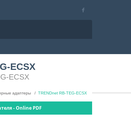
EG-ECSX
TEG-ECSX
ерные адаптеры
TRENDnet RB-TEG-ECSX
теля - Online PDF