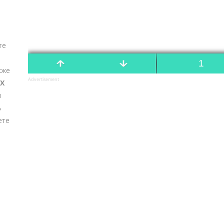
те
кже
Advertisement
SX
м
ь
ете