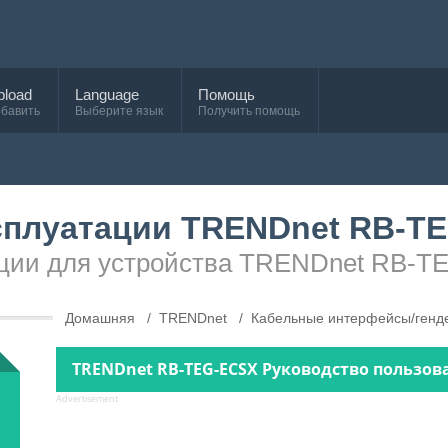
pload
Language
Помощь
бавить
Выберите язык
Получить помощь
сплуатации TRENDnet RB-T
тации для устройства TRENDnet RB-
Домашняя
TRENDnet
Кабельные интерфейсы/генд
TRENDnet RB-TEG-ECSX Руководство пользова
Advertisement