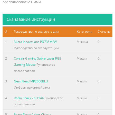
воспользоваться ими.
Скачавание инструкции
#
Руководство по эксплуатации
Категория
Скачать
1
Micro Innovations PD735MFW
Мышка
0
Руководство по эксплуатации
2
Corsair Gaming Sabre Laser RGB
Мыши
0
Gaming Mouse
Руководство
пользователя
3
Gear Head MP2600BLU
Мыши
0
Информационный лист
4
Radio Shack 26-1144
Руководство
Мыши
0
пользователя
5
Razer DeathAdder Classic
Мыши
0