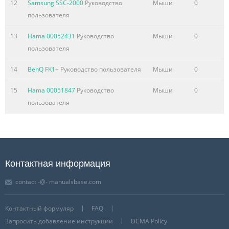
12
Samsung SSC-2000
Руководство
Мыши
0
пользователя
13
Hama 00052431
Руководство
Мыши
0
пользователя
14
BenQ FK1+
Руководство пользователя
Мыши
0
15
Hama 00051847
Руководство
Мыши
0
пользователя
Контактная информация
contact -@- manualsbase.com
Контактный формуляр
FAQ
Запросить добавление инструкции
DCMA Policy