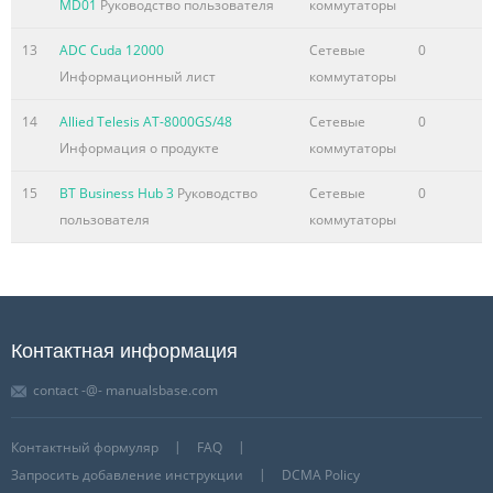
MD01
Руководство пользователя
коммутаторы
13
ADC Cuda 12000
Сетевые
0
Информационный лист
коммутаторы
14
Allied Telesis AT-8000GS/48
Сетевые
0
Информация о продукте
коммутаторы
15
BT Business Hub 3
Руководство
Сетевые
0
пользователя
коммутаторы
Контактная информация
contact -@- manualsbase.com
Контактный формуляр
FAQ
Запросить добавление инструкции
DCMA Policy