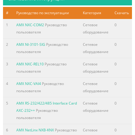
#
Руководство по эксплуатации
Категория
Скачать
1
AMX NXC-COM2
Руководство
Сетевое
0
пользователя
оборудование
2
AMX NI-3101-SIG
Руководство
Сетевое
0
пользователя
оборудование
3
AMX NXC-REL10
Руководство
Сетевое
0
пользователя
оборудование
4
AMX NXC-VAI4
Руководство
Сетевое
0
пользователя
оборудование
5
AMX RS-232/422/485 Interface Card
Сетевое
0
AXC-232++
Руководство
оборудование
пользователя
6
AMX NetLinx NXB-KNX
Руководство
Сетевое
0