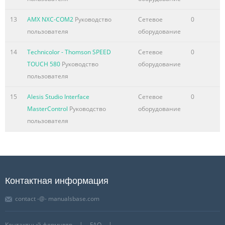
13
AMX NXC-COM2
Руководство
Сетевое
0
пользователя
оборудование
14
Technicolor - Thomson SPEED
Сетевое
0
TOUCH 580
Руководство
оборудование
пользователя
15
Alesis Studio Interface
Сетевое
0
MasterControl
Руководство
оборудование
пользователя
Контактная информация
contact -@- manualsbase.com
Контактный формуляр
FAQ