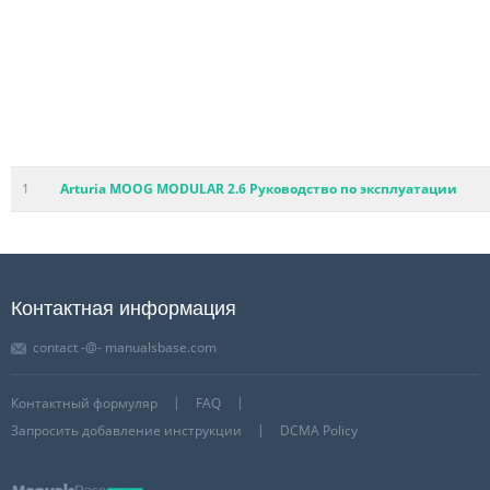
1
Arturia MOOG MODULAR 2.6 Руководство по эксплуатации
Контактная информация
contact -@- manualsbase.com
Контактный формуляр
FAQ
Запросить добавление инструкции
DCMA Policy