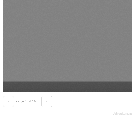
Page 1 of 19
«
»
Advertisement