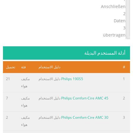
Anschließen
2
Daten
3
übertragen
Los geht’s -
4
أدلة المستخدم البديلة
Musik hören!
ملخص المحتوى في الصفحة رقم 2
#
دليل الاستخدام
فئة
تحميل
Support? Besuchen Sie www.philips.com/welcome für
1
Philips 190S5
دليل الاستخدام
مكيف
21
ausführliches Support-Material wie Bedienungsanleitung,
هواء
Flash Tutorial, die jeweils neuesten verfügbaren
Software- Upgrades sowie Lösungen und Antworten auf
2
Philips Comfort-Cire AMC 45
دليل الاستخدام
مكيف
7
häufig gestellte Fragen (FAQs).
هواء
ملخص المحتوى في الصفحة رقم 3
3
Philips Comfort-Cire AMC 30
دليل الاستخدام
مكيف
2
هواء
Need help? Look up our Support Centre website
www.philips.com/welcome Besoin d’aide ? Visitez la page