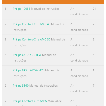
Resumo do conteúdo contido na página número
1
Philips 190S5
Manual de instruções
Ar
21
2
condicionado
Support? Besuchen Sie www.philips.com/welcome für
ausführliches Support-Material wie Bedienungsanleitung,
2
Philips Comfort-Cire AMC 45
Manual de
Ar
7
Flash Tutorial, die jeweils neuesten verfügbaren
instruções
condicionado
Software- Upgrades sowie Lösungen und Antworten auf
häufig gestellte Fragen (FAQs).
3
Philips Comfort-Cire AMC 30
Manual de
Ar
2
instruções
condicionado
Resumo do conteúdo contido na página número
3
4
Philips CS-E15DB4EW
Manual de
Ar
4
instruções
condicionado
Need help? Look up our Support Centre website
www.philips.com/welcome Besoin d’aide ? Visitez la page
5
Philips GOGEAR SA3425
Manual de
Ar
1
Web de notre centre d’assistance à l’adresse
instruções
condicionado
www.philips.com/welcome
6
Philips 3160
Manual de instruções
Ar
7
Resumo do conteúdo contido na página número
condicionado
4
¿Necesita ayuda? Consulte nuestra página Web de
7
Philips Comfort-Cire AMW
Manual de
Ar
3
Soporte técnico, www.philips.com/welcome Support?