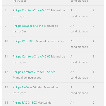
instruções
condicionado
Besuchen Sie unser Support Center auf
www.philips.com/welcome
8
Philips Comfort-Cire AMC 25
Manual de
Ar
2
instruções
condicionado
Resumo do conteúdo contido na página número
5
9
Philips GoGear SA3446
Manual de
Ar
0
Inhaltsangabe DE 44 Benutzerhandbuch? 44 Registrieren
instruções
condicionado
Sie Ihr Gerät 44 Updates und Upgrades nicht vergessen!
10
Philips RAC-18C9
Manual de instruções
Ar
4
45 Verpackungsinhalt 46 Übersicht über
condicionado
Bedienungselemente und Anschlüsse 47 Installieren 47
Anschließen und Laden 47 An PC anschließen 48 Anzeige
11
Philips Comfort-Cire AMC 60
Manual de
Ar
1
der Batteriekapazität auf Ihrem Player 48 Daten
instruções
condicionado
übertragen 48 Musik-, Bild- und Textübertragung 49
Übertragen von Videodateien 51 Los geht's - Musik hören!
12
Philips Comfort-Cire AMC Series
Ar
1
51 Ein-/Ausschalten 51 Hauptmenü 51 Navigation im und
Manual de instruções
condicionado
durch das Menü 52 Musikmodus 52 Vid
13
Philips GoGear SA3445
Manual de
Ar
1
Resumo do conteúdo contido na página número
instruções
condicionado
6
14
Philips RAC-X18CX
Manual de
Ar
2
Benutzerhandbuch? Ein ausführliches