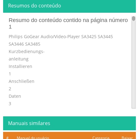
Resumos do conteúdo
Resumo do conteúdo contido na página número
1
Philips GoGear Audio/Video-Player SA3425 SA3445
SA3446 SA3485
Kurzbedienungs-
anleitung
Installieren
1
Anschließen
2
Daten
3
übertragen
Los geht’s -
Manuais similares
4
Musik hören!
#
Manual do usuário
Categoria
Baixar