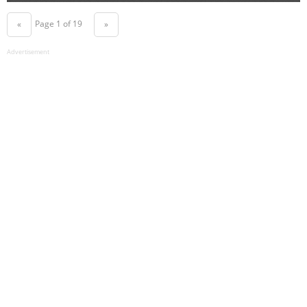
Page 1 of 19
«
»
Advertisement