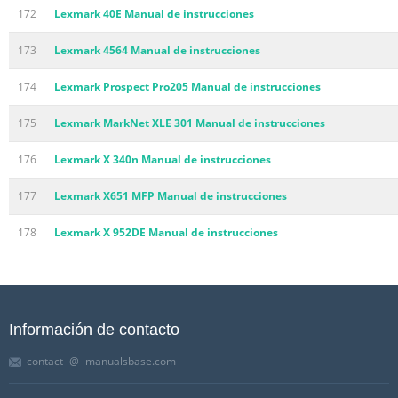
172
Lexmark 40E Manual de instrucciones
173
Lexmark 4564 Manual de instrucciones
174
Lexmark Prospect Pro205 Manual de instrucciones
175
Lexmark MarkNet XLE 301 Manual de instrucciones
176
Lexmark X 340n Manual de instrucciones
177
Lexmark X651 MFP Manual de instrucciones
178
Lexmark X 952DE Manual de instrucciones
Información de contacto
contact -@- manualsbase.com