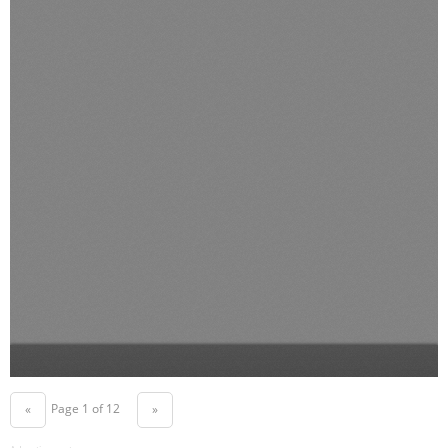
Page 1 of 12
«
»