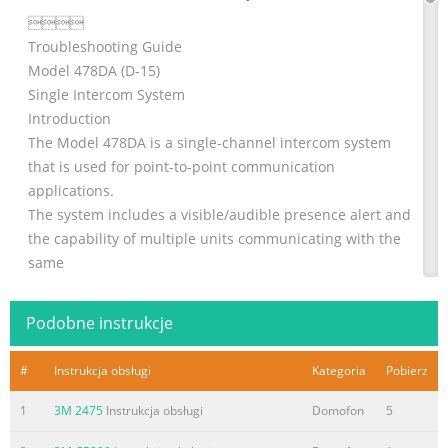

Troubleshooting Guide
Model 478DA (D-15)
Single Intercom System
Introduction
The Model 478DA is a single-channel intercom system
that is used for point-to-point communication
applications.
The system includes a visible/audible presence alert and
the capability of multiple units communicating with the
same
loudspeaker.
Problem Isolation Procedure
Podobne instrukcje
Use the troubleshooting table on the following pages to
help isolate the problem:
#
Instrukcja obsługi
Kategoria
Pobierz
1. Start at the top of the table and work down to the
bottom.
1
3M 2475
Instrukcja obsługi
Domofon
5
2.