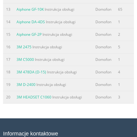
l AT-406P
13
Aiphone GF-10K
Instrukcja obsługi
Domofon
65
l TAR-3
l AT-306
14
Aiphone DA-4DS
Instrukcja obsługi
Domofon
1
Powered by a se
15
Aiphone GF-2P
Instrukcja obsługi
Domofon
2
Streszczenie treści zawartej na stronie nr. 2
16
3M 2475
Instrukcja obsługi
Domofon
5
17
3M C5000
Instrukcja obsługi
Domofon
1
18
3M 478DA (D-15)
Instrukcja obsługi
Domofon
4
19
3M D-2400
Instrukcja obsługi
Domofon
1
20
3M HEADSET C1060
Instrukcja obsługi
Domofon
3
Informacje kontaktowe