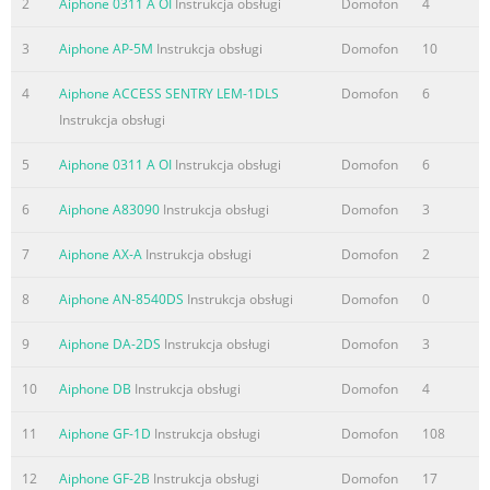
2
Aiphone 0311 A OI
Instrukcja obsługi
Domofon
4
I
I
3
Aiphone AP-5M
Instrukcja obsługi
Domofon
10
or Sub station (AT-306)
I
4
Aiphone ACCESS SENTRY LEM-1DLS
Domofon
6
2
Instrukcja obsługi
I
I l
5
Aiphone 0311 A OI
Instrukcja obsługi
Domofon
6
I
6
Aiphone A83090
Instrukcja obsługi
Domofon
3
I
l
7
Aiphone AX-A
Instrukcja obsługi
Domofon
2
I
I
8
Aiphone AN-8540DS
Instrukcja obsługi
Domofon
0
l Installation & Operation Manual
9
Aiphone DA-2DS
Instrukcja obsługi
Domofon
3
I
I
10
Aiphone DB
Instrukcja obsługi
Domofon
4
n Components available
l Power supply:
11
Aiphone GF-1D
Instrukcja obsługi
Domofon
108
l AT-406 Boxed set
SKK-620 in USA or or 4 pcs batteries.
12
Aiphone GF-2B
Instrukcja obsługi
Domofon
17