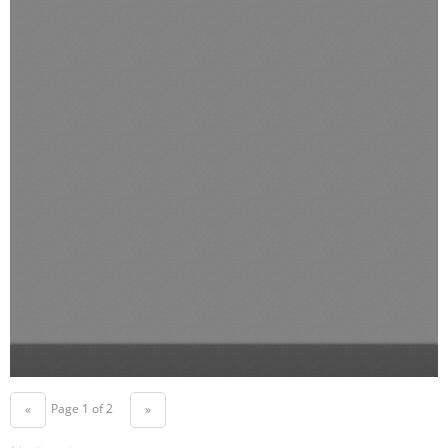
Page 1 of 2
«
»