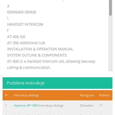
a
83096400 0896@
\
HANDSET INTERCOM
f
AT-406 Set
AT-306 Additional sub
INSTALLATION & OPERATION MANUAL
SYSTEM OUTLINE & COMPONENTS
AT-406 is a Handset Intercom set, allowing two-way
calling & communication.
n Package Contents
I
Podobne instrukcje
I
AT-206 AT-306 AT-306 AT-306 ’
#
Instrukcja obsługi
Kategoria
Pobierz
I
I
1
Aiphone AP-10M
Instrukcja obsługi
Domofon
11
l