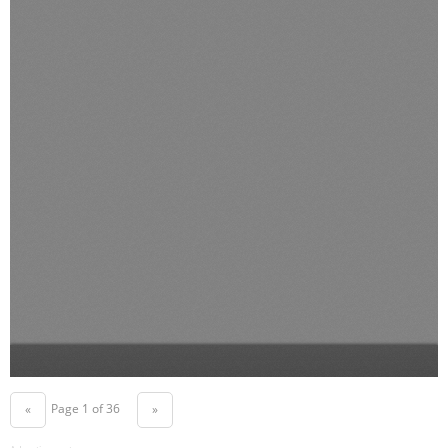
Page 1 of 36
«
»