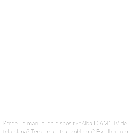
Perdeu o manual do dispositivoAlba L26M1 TV de
tela plana? Tem um outro problema? Escolheu um