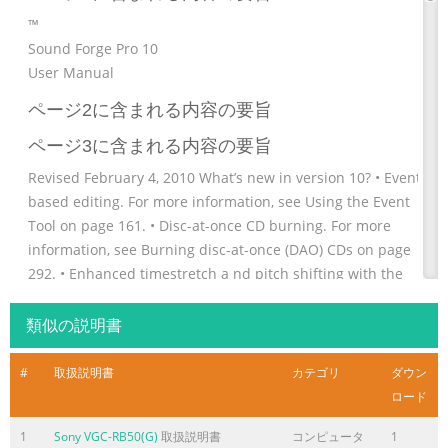
™
Sound Forge Pro 10
User Manual
ページ2に含まれる内容の要旨
ページ3に含まれる内容の要旨
Revised February 4, 2010 What’s new in version 10? • Event-
based editing. For more information, see Using the Event
Tool on page 161. • Disc-at-once CD burning. For more
information, see Burning disc-at-once (DAO) CDs on page
292. • Enhanced timestretch a nd pitch shifting with the
élastique Timestretch plug-in. For more information, see
Time - élastique Timestretch on page 192. • Support for
類似の説明書
processing musical instrument files (.dls, .sf2, .gig). For
more information, see Processin
#
取扱説明書
カテゴリ
ダウン
ロード
ページ4に含まれる内容の要旨
1
Sony VGC-RB50(G)
取扱説明書
コンピュータ
1
Customer service/sales For a detailed list of Customer