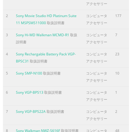
アクセサリー
Service options, we encourage you to visit
http://www.sonycreativesoftware.com/support/custserv.asp.
2
Sony Movie Studio HD Platinum Suite
コンピュータ
177
Use the following numbers for telephone support during
11 MSPSMS11000
取扱説明書
アクセサリー
normal weekday business hours: Telephone/Fax Country
(800) 577-6642 (toll-free) US, Canada, and Virgin Islands
3
Sony Hi-MD Walkman MCMD-R1
取扱
コンピュータ
7
(608) 204-7703 for all other countries (608) 250-1745 (Fax) All
説明書
アクセサリー
countries Technical support For a detailed list of technical
support options, we encourage you to vi
4
Sony Rechargable Battery Pack VGP-
コンピュータ
23
BPSC31
取扱説明書
アクセサリー
ページ5に含まれる内容の要旨
5
Sony SMP-N100
取扱説明書
コンピュータ
10
Dolby, Dolby Digital AC-3, and AAC encoding This product
アクセサリー
contains one or more programs protected under
international and U.S. copyright laws as unpublished works.
6
Sony VGP-BPS13
取扱説明書
コンピュータ
1
They are confidential and proprietary to Dolby Laboratories.
アクセサリー
Their reproduction or disclosure, in whole or in part, or the
production of derivative works therefrom without the
7
Sony VGP-BPS22A
取扱説明書
コンピュータ
2
express permission of Dolby Laboratories is prohibited.
アクセサリー
Copyright 1992 - 2008 Dolby Laboratories. All rights
reserved. Dolby Digital 5.1 Creator technolog
8
Sony Walkman NWZ-S616F
取扱説明書
コンピュータ
48