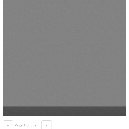
Page 1 of 382
«
»