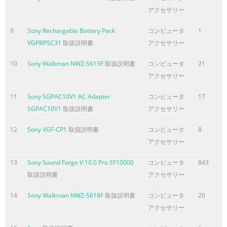
アクセサリー
ページ6に含まれる内容の要旨
9
Sony Rechargable Battery Pack
コンピュータ
1
Sony Creative Software Inc. 1617 Sherman Avenue Madison,
VGPBPSC31
取扱説明書
アクセサリー
WI 53704 USA The information contained in this manual is
subject to change without notice and does not represent a
10
Sony Walkman NWZ-S615F
取扱説明書
コンピュータ
21
guarantee or commitment on behalf of Sony Creative
アクセサリー
Software Inc. in any way. All updates or additional
information relating to the contents of this manual will be
11
Sony SGPAC10V1 AC Adapter
コンピュータ
17
posted on the Sony Creative Software Inc. web site, located
SGPAC10V1
取扱説明書
アクセサリー
at http://www.sonycreativesoftware.com. The software is
provided to you under the term
12
Sony VGF-CP1
取扱説明書
コンピュータ
8
アクセサリー
ページ7に含まれる内容の要旨
13
Sony Sound Forge V.10.0 Pro SF10000
コンピュータ
843
Table of Contents Introduction. . . . . . . . . . . . . . . . . . . . . . . . .
取扱説明書
アクセサリー
. . . . . . . . . . . . . . . . . . . . . . . . . . . . . . . . . . . . . . . . . . . . . . 17
Introducing Sound Forge Pro software. . . . . . . . . . . . . . . . . . .
14
Sony Walkman NWZ-S618F
取扱説明書
コンピュータ
20
. . . . . . . . . . . . . . . . . . . . . . . . . . . . . 17 Sample files . . . . . . . .
アクセサリー
. . . . . . . . . . . . . . . . . . . . . . . . . . . . . . . . . . . . . . . . . . . . . . . . . . .
. . . . . . . . . . . . . . . 17 System requirem