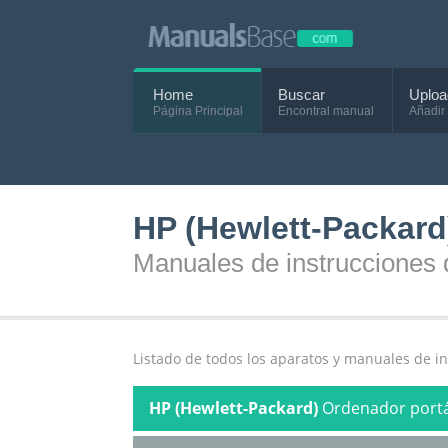
Home
Buscar
Uploa
Página Principal
Encontral manual
Añadir
HP (Hewlett-Packard
Manuales de instrucciones 
Listado de todos los aparatos y manuales de i
HP (Hewlett-Packard)
Ordenador portá