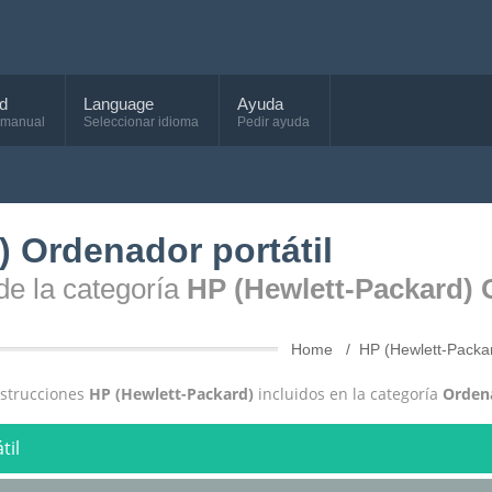
d
Language
Ayuda
 manual
Seleccionar idioma
Pedir ayuda
) Ordenador portátil
de la categoría
HP (Hewlett-Packard) 
Home
HP (Hewlett-Packa
nstrucciones
HP (Hewlett-Packard)
incluidos en la categoría
Ordena
til